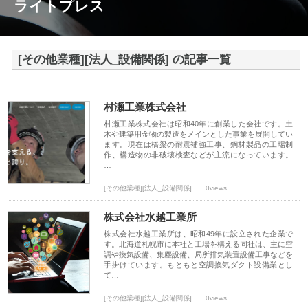
ライトプレス
[その他業種][法人_設備関係] の記事一覧
村瀬工業株式会社
村瀬工業株式会社は昭和40年に創業した会社です。土
木や建築用金物の製造をメインとした事業を展開してい
ます。現在は橋梁の耐震補強工事、鋼材製品の工場制
作、構造物の非破壊検査などが主流になっています。
…
[その他業種][法人_設備関係]
0views
株式会社水越工業所
株式会社水越工業所は、昭和49年に設立された企業で
す。北海道札幌市に本社と工場を構える同社は、主に空
調や換気設備、集塵設備、局所排気装置設備工事などを
手掛けています。もともと空調換気ダクト設備業とし
て…
[その他業種][法人_設備関係]
0views