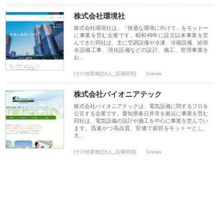
株式会社環境社
株式会社環境社は、「快適な環境に向けて」をモットー
に事業を営む企業です。昭和49年に設立以来事業を営
んできた同社は、主に空調設備や冷凍、冷蔵設備、給排
水設備工事、消化設備などの設計、施工、管理事業を
お…
[その他業種][法人_設備関係]
0views
株式会社パイオニアテック
株式会社パイオニアテックは、電気設備に関するプロを
公言する企業です。愛知県春日井市を拠点に事業を営む
同社は、電気設備の設計や施工を中心に事業を営んでい
ます。迅速かつ高品質、安価で親切をモットーとし、
大…
[その他業種][法人_設備関係]
0views