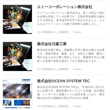
エミーコーポレーション株式会社
エミーコーポレーション株式会社は、多くの笑みで溢れ
る企業を目指している企業です。広島市安佐南区を拠点
とする同社は、資本金500万円で設立されました。もと
もとはフリートという名称で2003年に誕生しまし…
[その他業種][法人_設備関係]
0views
株式会社日建工業
株式会社日建工業は、青森県八戸市に拠点を構える企業
です。塗装や防水、建築、大工、左官など建築、建設に
関するあらゆる工事に対応しており、青森県を中心に数
多くの現場で技術を提供してきた実績があります。 …
[その他業種][法人_設備関係]
0views
株式会社OCEAN SYSTEM TEC
株式会社OCEAN SYSTEM TECは、平成22年に設立さ
れた企業です。通信設備やナースコール設備、自火報設
備、インターホン設備といった品目を扱っており、東京
都の足立区や葛飾区の官公庁を中心に事業…
[その他業種][法人_設備関係]
0views