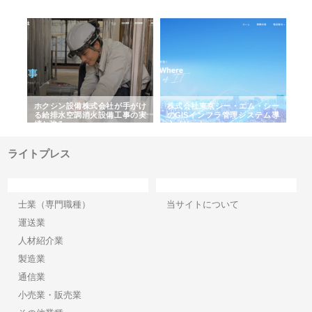
る舗
ホクシン設備株式会社が手がけ
株式会社東京シー・エム・シー
株
る給排水空調消火設備工事の実
のGISインフラ管理システム導
か
績と強み
入メリット
由
ライトプレス
カテゴリー
サイト情報
士業（専門職種）
当サイトについて
運送業
人材紹介業
製造業
通信業
小売業・販売業