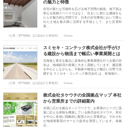
の魅力と特徴
住宅の新たな可能性を広げる地下空間の創造。地下室は
単なる収納スペースではなく、住まいに新たな価値をも
たらす魅力的な空間です。日本の住宅事情において限ら
れた土地を最大限に活用する手段として、また災害対
策…
[士業（専門職種）][公認会計士事務所]
0views
スミセキ・コンテック株式会社が手がけ
る建設から物流まで幅広い事業展開とは
北海道と東京を拠点に多角的な事業展開を行う企業の存
在は、地域経済の発展に大きく貢献しています。建設業
を中心としながらも、不動産や物流など幅広い分野で活
躍する スミセキ・コンテック株式会社 は、各地域の…
[士業（専門職種）][公認会計士事務所]
0views
株式会社タケウチの全国拠点マップ 本社
から営業所までの詳細案内
全国に広がる拠点ネットワークで、お客様のニーズに迅
速に応える体制を構築している株式会社タケウチ。本社
を中心に各地に戦略的に配置された営業所は、それぞれ
が地域密着型のサービス提供を実現しています。各拠
点…