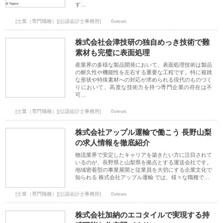
す…
[士業（専門職種）][公認会計士事務所]
0views
株式会社会津技研の独自めっき技術で難
素材も完璧に表面処理
産業界の多様な製品開発において、表面処理技術は製品
の耐久性や機能性を左右する重要な工程です。特に複雑
な形状や特殊素材への対応が求められる現代のものづく
りにおいて、高度な技術力を持つ専門企業の存在は不
可…
[士業（専門職種）][公認会計士事務所]
0views
株式会社アップル運輸で働こう 長野山梨
の求人情報を徹底紹介
物流業界で安定したキャリアを築きたい方に注目されて
いるのが、長野県と山梨県を拠点とする運送会社です。
地域密着型の事業展開と従業員を大切にする企業文化で
知られる 株式会社アップル運輸 では、様々な職種で…
[士業（専門職種）][公認会計士事務所]
0views
株式会社加納のエコタイルで実現する持