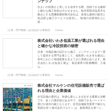
ンナップ
住まいの快適さと美しさを追求する際、信頼できる建材
と確かな施工技術は欠かせません。栃木県那須塩原市を
拠点とする黒磯新建材株式会社は、多様な建材の販売と
高品質な施工サービスを提供し、地域の住環境向上に
貢…
[士業（専門職種）][公認会計士事務所]
0views
株式会社いわき低温工業が選ばれる理由
と確かな冷設技術の秘密
冷凍・冷蔵設備の設計から施工、メンテナンスまで一貫
して提供する専門企業として、福島県いわき市を拠点に
長年にわたり地域産業を支えてきた実績があります。株
式会社いわき低温工業は、食品業界や医療機関、工場
な…
[士業（専門職種）][公認会計士事務所]
0views
株式会社マルケンの住宅設備販売で選ば
れる理由と企業価値
住宅設備の選択は、快適な暮らしを左右する重要な決断
です。多くの選択肢がある中で、信頼できるパートナー
選びが成功の鍵となります。住宅設備販売業界で確かな
実績を持つ 株式会社マルケン は、顧客満足を第一に…