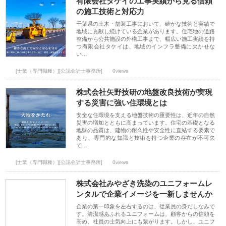
有限会社タケイの工事実績から見る信頼
の施工技術と対応力
千葉県の土木・舗装工事において、確かな技術と実績で
地域に貢献し続けている企業があります。住宅地の道路
整備から公共施設の外構工事まで、幅広い施工実績を持
つ有限会社タケイは、地域のインフラ整備に欠かせな
い…
[士業（専門職種）][公認会計士事務所]
0views
株式会社矢野技研の地盤改良技術が実現
する災害に強い住環境とは
安全な住環境を支える地盤技術の重要性は、近年の自然
災害の増加とともに高まっています。住宅の基礎となる
地盤の品質は、建物の耐久性や安全性に直結する要素で
あり、専門的な知識と技術を持つ企業の存在が不可欠
で…
[士業（専門職種）][公認会計士事務所]
0views
株式会社みやざき洗染のユニフォームレ
ンタルで企業イメージを一新しませんか
企業の第一印象を左右するのは、従業員の身だしなみで
す。清潔感あふれるユニフォームは、顧客からの信頼を
高め、社員の士気向上にも繋がります。しかし、ユニフ