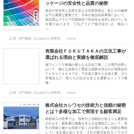
ッケージの安全性と品質の秘密
食品の安全性と品質を支える包装技術は、私たちの健康
を守る重要な要素です。日本の食品包装業界において、
高品質なグラビア印刷技術で安全性を追求し続けている
企業があります。三弘グラビア株式会社 は、食品パ
ッ…
[士業（専門職種）][公認会計士事務所]
0views
有限会社ＦＵＫＵＴＡＫＡの立坑工事が
選ばれる理由と実績を徹底解説
地下インフラ整備の要となる立坑工事。この専門分野に
おいて、確かな技術力と豊富な経験を誇るのが有限会社
ＦＵＫＵＴＡＫＡです。下水道工事や上水道工事、ガス
管敷設など、私たちの生活を支える重要なインフラ整
備…
[士業（専門職種）][公認会計士事務所]
0views
株式会社カシワセの技術力と信頼の秘密
とは？多様な加工で実現する顧客満足
精密加工の世界では、技術力と信頼性が何よりも重要視
されます。製造業の基盤を支える金属加工において、長
年の実績と確かな技術で多くの企業から厚い信頼を獲得
している企業があります。それが株式会社カシワセで