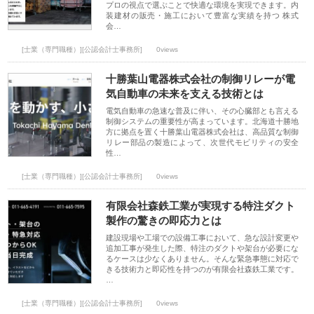
プロの視点で選ぶことで快適な環境を実現できます。内
装建材の販売・施工において豊富な実績を持つ 株式
会…
[士業（専門職種）][公認会計士事務所]
0views
十勝葉山電器株式会社の制御リレーが電
気自動車の未来を支える技術とは
電気自動車の急速な普及に伴い、その心臓部とも言える
制御システムの重要性が高まっています。北海道十勝地
方に拠点を置く十勝葉山電器株式会社は、高品質な制御
リレー部品の製造によって、次世代モビリティの安全
性…
[士業（専門職種）][公認会計士事務所]
0views
有限会社森鉄工業が実現する特注ダクト
製作の驚きの即応力とは
建設現場や工場での設備工事において、急な設計変更や
追加工事が発生した際、特注のダクトや架台が必要にな
るケースは少なくありません。そんな緊急事態に対応で
きる技術力と即応性を持つのが有限会社森鉄工業です。
…
[士業（専門職種）][公認会計士事務所]
0views