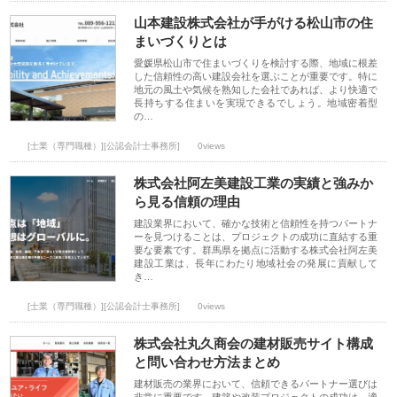
山本建設株式会社が手がける松山市の住
まいづくりとは
愛媛県松山市で住まいづくりを検討する際、地域に根差
した信頼性の高い建設会社を選ぶことが重要です。特に
地元の風土や気候を熟知した会社であれば、より快適で
長持ちする住まいを実現できるでしょう。地域密着型
の…
[士業（専門職種）][公認会計士事務所]
0views
株式会社阿左美建設工業の実績と強みか
ら見る信頼の理由
建設業界において、確かな技術と信頼性を持つパートナ
ーを見つけることは、プロジェクトの成功に直結する重
要な要素です。群馬県を拠点に活動する株式会社阿左美
建設工業は、長年にわたり地域社会の発展に貢献して
き…
[士業（専門職種）][公認会計士事務所]
0views
株式会社丸久商会の建材販売サイト構成
と問い合わせ方法まとめ
建材販売の業界において、信頼できるパートナー選びは