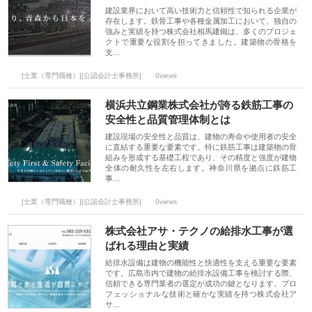
建設業界において高い技術力と信頼性で知られる企業が
存在します。鉄骨工事や各種金属加工において、独自の
強みと実績を持つ株式会社相馬建鐵は、多くのプロジェ
クトで重要な役割を担ってきました。建築物の骨格を
支…
[士業（専門職種）][公認会計士事務所]
0views
横浜共立鋼業株式会社が誇る鉄筋工事の
安全性と品質管理体制とは
建設現場の安全性と品質は、建物の寿命や使用者の安全
に直結する重要な要素です。特に鉄筋工事は建築物の骨
組みを形成する基礎工程であり、その精度と強度が建物
全体の耐久性を左右します。神奈川県を拠点に鉄筋工
事…
[士業（専門職種）][公認会計士事務所]
0views
株式会社アサ・テクノの給排水工事が選
ばれる理由と実績
給排水設備は建物の機能性と快適性を支える重要な要素
です。広島市内で建物の給排水設備工事を検討する際、
信頼できる専門業者の選定が成功の鍵となります。プロ
フェッショナルな技術と確かな実績を持つ株式会社ア
サ…