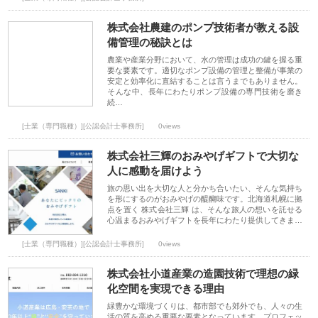
株式会社農建のポンプ技術者が教える設
備管理の秘訣とは
農業や産業分野において、水の管理は成功の鍵を握る重
要な要素です。適切なポンプ設備の管理と整備が事業の
安定と効率化に直結することは言うまでもありません。
そんな中、長年にわたりポンプ設備の専門技術を磨き
続…
[士業（専門職種）][公認会計士事務所]
0views
株式会社三輝のおみやげギフトで大切な
人に感動を届けよう
旅の思い出を大切な人と分かち合いたい、そんな気持ち
を形にするのがおみやげの醍醐味です。北海道札幌に拠
点を置く 株式会社三輝 は、そんな旅人の想いを託せる
心温まるおみやげギフトを長年にわたり提供してきま…
[士業（専門職種）][公認会計士事務所]
0views
株式会社小道産業の造園技術で理想の緑
化空間を実現できる理由
緑豊かな環境づくりは、都市部でも郊外でも、人々の生
活の質を高める重要な要素となっています。プロフェッ