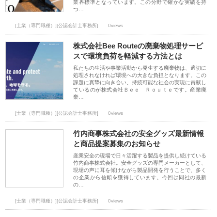
業界標準となっています。この分野で確かな実績を持
つ…
[士業（専門職種）][公認会計士事務所]
0views
株式会社Bee Routeの廃棄物処理サービ
スで環境負荷を軽減する方法とは
私たちの生活や事業活動から発生する廃棄物は、適切に
処理されなければ環境への大きな負担となります。この
課題に真摯に向き合い、持続可能な社会の実現に貢献し
ているのが株式会社Ｂｅｅ Ｒｏｕｔｅです。産業廃
棄…
[士業（専門職種）][公認会計士事務所]
0views
竹内商事株式会社の安全グッズ最新情報
と商品提案募集のお知らせ
産業安全の現場で日々活躍する製品を提供し続けている
竹内商事株式会社。安全グッズの専門メーカーとして、
現場の声に耳を傾けながら製品開発を行うことで、多く
の企業から信頼を獲得しています。今回は同社の最新
の…
[士業（専門職種）][公認会計士事務所]
0views