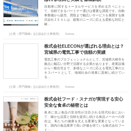
自動車に関するトータルサービスを求める方々にとっ
て、信頼できるパートナー選びは重要な課題です。自動
車整備から販売、買取まで幅広いサービスを展開する株
式会社ＺＥＡＬは、顧客のニーズに応える柔軟な対応と
確…
[士業（専門職種）][公認会計士事務所]
0views
株式会社ELECONが選ばれる理由とは？
宮城県の電気工事で信頼の実績
電気工事のプロフェッショナルとして、宮城県大崎市を
拠点に幅広い分野で活躍する企業があります。産業設備
から一般住宅まで、多様なニーズに応える電気工事のエ
キスパートとして、地域社会の発展に貢献し続けてい
る…
[士業（専門職種）][公認会計士事務所]
0views
株式会社フード・スナガが実現する安心
安全な食卓の秘密とは
食卓に並ぶ食品の安全性が注目される現代社会におい
て、確かな品質と信頼を提供し続ける食品メーカーの存
在は、私たちの健康を支える重要な要素となっていま
す。国内の食品業界で高い評価を得ている株式会社フー
ド・…