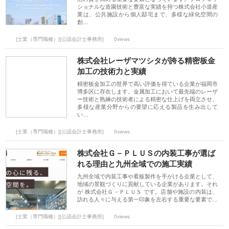
ショナルな造園技術と豊富な実績を持つ株式会社小道産
業は、公共施設から個人邸宅まで、多様な緑化空間の
創…
[士業（専門職種）][公認会計士事務所]
0views
株式会社レーザマツシタが誇る精密板金
加工の技術力と実績
精密板金加工の世界で高い評価を得ている企業が福岡市
博多区に存在します。金属加工において最先端のレーザ
ー技術と熟練の技術者による精密な仕上げを両立させ、
多様な産業分野からの要望に応える製品を生み出して
い…
[士業（専門職種）][公認会計士事務所]
0views
株式会社Ｇ－ＰＬＵＳの内装工事が選ば
れる理由と九州全域での施工実績
九州全域で内装工事や看板製作を手がける企業として、
地域の景観づくりに貢献している企業があります。それ
が 株式会社Ｇ－ＰＬＵＳ です。店舗や施設の内装は、
訪れる人々に与える第一印象を左右する重要な要素で…
[士業（専門職種）][公認会計士事務所]
0views