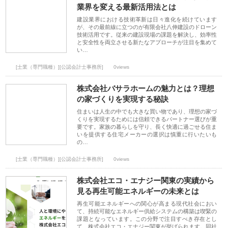
業界を変える最新活用法とは
建設業界における技術革新は日々進化を続けています
が、その最前線に立つのが有限会社八伸建設のドローン
技術活用です。従来の建設現場の課題を解決し、効率性
と安全性を両立させる新たなアプローチが注目を集めて
い…
[士業（専門職種）][公認会計士事務所]
0views
株式会社バサラホームの魅力とは？理想
の家づくりを実現する秘訣
住まいは人生の中でも大きな買い物であり、理想の家づ
くりを実現するためには信頼できるパートナー選びが重
要です。家族の暮らしを守り、長く快適に過ごせる住ま
いを提供する住宅メーカーの選択は慎重に行いたいも
の…
[士業（専門職種）][公認会計士事務所]
0views
株式会社エコ・エナジー関東の実績から
見る再生可能エネルギーの未来とは
再生可能エネルギーへの関心が高まる現代社会におい
て、持続可能なエネルギー供給システムの構築は喫緊の
課題となっています。この分野で注目すべき存在とし
て、株式会社エコ・エナジー関東が挙げられます。同社