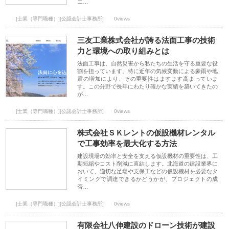
エ…
[士業（専門職種）][公認会計士事務所]
0views
三友工業株式会社が誇る法面工事の技術
力と環境への取り組みとは
法面工事は、自然災害から私たちの生活を守る重要な役
割を担っています。特に近年の気候変動による豪雨や地
震の増加により、その重要性はますます高まっていま
す。この分野で長年にわたり確かな実績を築いてきたの
が…
[士業（専門職種）][公認会計士事務所]
0views
株式会社ＳＫレントの仮設機材レンタル
で工事効率を最大化する方法
建設現場の効率と安全を支える仮設機材の重要性は、工
期短縮やコスト削減に直結します。北海道の建設業界に
おいて、適切な足場や支保工などの仮設機材を必要なタ
イミングで調達できるかどうかが、プロジェクトの成
否…
[士業（専門職種）][公認会計士事務所]
0views
有限会社八伸建設のドローン技術が建設