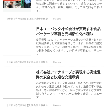
非常に重要です。建築や改装プロジェクトの成功は、適
切な材料の調達から始まるといっても過言ではありませ
ん。建材の品質、種類、納期、そして専門的なアドバ
イ…
[士業（専門職種）][公認会計士事務所]
0views
日本ユニパック株式会社が実現する食品
パッケージ革新と売場活性化の秘訣
食品業界において、パッケージは単なる包装材を超えた
戦略的要素として重要性を増しています。消費者の購買
意欲を高め、ブランドの個性を表現し、商品の鮮度を保
つ役割を担っています。この領域で革新的なソリュー
シ…
[士業（専門職種）][公認会計士事務所]
0views
株式会社アテナリープが実現する高速道
路の安全と快適な交通環境
高速道路の安全を守る交通規制は、私たちの日常生活に
欠かせない重要な役割を担っています。道路工事や事故
処理、悪天候時の対応など、様々な状況で適切な交通規
制を行うことで、ドライバーの安全を確保し、スムー
ズ…
[士業（専門職種）][公認会計士事務所]
0views