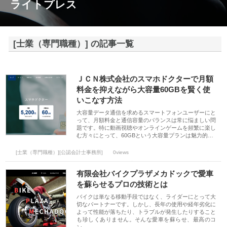
ライトプレス
[士業（専門職種）] の記事一覧
ＪＣＮ株式会社のスマホドクターで月額
料金を抑えながら大容量60GBを賢く使
いこなす方法
大容量データ通信を求めるスマートフォンユーザーにと
って、月額料金と通信容量のバランスは常に悩ましい問
題です。特に動画視聴やオンラインゲームを頻繁に楽し
む方々にとって、60GBという大容量プランは魅力的…
[士業（専門職種）][公認会計士事務所]
0views
有限会社バイクプラザメカドックで愛車
を蘇らせるプロの技術とは
バイクは単なる移動手段ではなく、ライダーにとって大
切なパートナーです。しかし、長年の使用や経年劣化に
よって性能が落ちたり、トラブルが発生したりすること
も珍しくありません。そんな愛車を蘇らせ、最高のコ