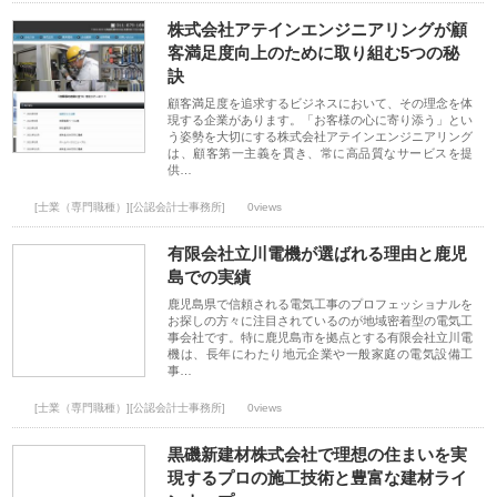
株式会社アテインエンジニアリングが顧
客満足度向上のために取り組む5つの秘
訣
顧客満足度を追求するビジネスにおいて、その理念を体
現する企業があります。「お客様の心に寄り添う」とい
う姿勢を大切にする株式会社アテインエンジニアリング
は、顧客第一主義を貫き、常に高品質なサービスを提
供…
[士業（専門職種）][公認会計士事務所]
0views
有限会社立川電機が選ばれる理由と鹿児
島での実績
鹿児島県で信頼される電気工事のプロフェッショナルを
お探しの方々に注目されているのが地域密着型の電気工
事会社です。特に鹿児島市を拠点とする有限会社立川電
機は、長年にわたり地元企業や一般家庭の電気設備工
事…
[士業（専門職種）][公認会計士事務所]
0views
黒磯新建材株式会社で理想の住まいを実
現するプロの施工技術と豊富な建材ライ