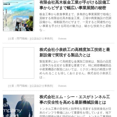
有限会社髙木板金工業が手がける設備工
事からピザまで幅広い事業展開の秘密
板金工事から飲食事業まで、多角的な事業展開で地域に
貢献する有限会社髙木板金工業。工場や商業施設の空調
設備から、移動販売のピザまで、一見すると関連性のな
い事業を手がける同社の魅力は、確かな技術力と柔軟
な…
[士業（専門職種）][公認会計士事務所]
0views
株式会社小泉鉄工の高精度加工技術と最
新設備で実現する製品力とは
製造業界において高精度な金属加工技術は、製品の品質
と競争力を左右する重要な要素です。特に精密機械部品
や産業機器の製造においては、ミクロン単位の精度が求
められることも珍しくありません。株式会社小泉鉄工
は…
[士業（専門職種）][公認会計士事務所]
0views
株式会社エム・シー・エスがトンネル工
事の安全性を高める最新機械設備とは
トンネル工事の安全性と効率性を革新する技術進化が日
本のインフラ整備において重要性を増しています。地下
空間の開発が進む現代社会において、トンネル工事用特