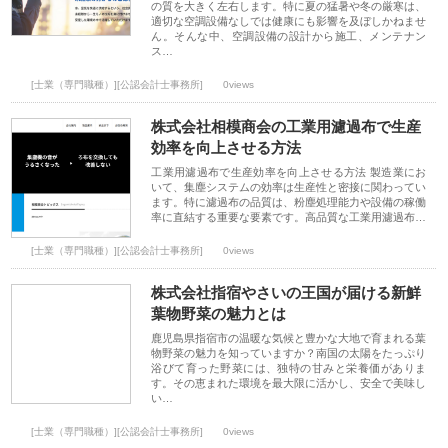
の質を大きく左右します。特に夏の猛暑や冬の厳寒は、
適切な空調設備なしでは健康にも影響を及ぼしかねませ
ん。そんな中、空調設備の設計から施工、メンテナン
ス…
[士業（専門職種）][公認会計士事務所]
0views
株式会社相模商会の工業用濾過布で生産
効率を向上させる方法
工業用濾過布で生産効率を向上させる方法 製造業にお
いて、集塵システムの効率は生産性と密接に関わってい
ます。特に濾過布の品質は、粉塵処理能力や設備の稼働
率に直結する重要な要素です。高品質な工業用濾過布…
[士業（専門職種）][公認会計士事務所]
0views
株式会社指宿やさいの王国が届ける新鮮
葉物野菜の魅力とは
鹿児島県指宿市の温暖な気候と豊かな大地で育まれる葉
物野菜の魅力を知っていますか？南国の太陽をたっぷり
浴びて育った野菜には、独特の甘みと栄養価がありま
す。その恵まれた環境を最大限に活かし、安全で美味し
い…
[士業（専門職種）][公認会計士事務所]
0views