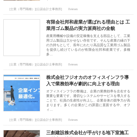
[士業（専門職種）][公認会計士事務所]
0views
有限会社邦和産業が選ばれる理由とは 工
業用ゴム製品の実力派商社の全貌
産業用機械や設備の安定稼働を支える部品として、工業
用ゴム製品は欠かせない存在です。そんな産業の縁の下
の力持ちとして、長年にわたり高品質な工業用ゴム製品
を提供し続けているのが有限会社邦和産業です。多種
多…
[士業（専門職種）][公認会計士事務所]
0views
株式会社フジオカのオフィスインフラ導
入で業務効率が劇的に向上する理由
オフィスインフラの整備は、企業の業務効率を左右する
重要な要素です。適切なシステムやサービスを導入する
ことで、社員の生産性が向上し、企業全体の競争力が高
まります。多くの企業がこの課題に直面する中、オフ
ィ…
[士業（専門職種）][公認会計士事務所]
0views
三創建設株式会社が手がける地下室施工