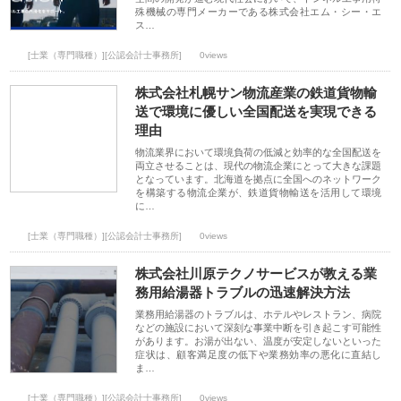
殊機械の専門メーカーである株式会社エム・シー・エ
ス…
[士業（専門職種）][公認会計士事務所]
0views
株式会社札幌サン物流産業の鉄道貨物輸
送で環境に優しい全国配送を実現できる
理由
物流業界において環境負荷の低減と効率的な全国配送を
両立させることは、現代の物流企業にとって大きな課題
となっています。北海道を拠点に全国へのネットワーク
を構築する物流企業が、鉄道貨物輸送を活用して環境
に…
[士業（専門職種）][公認会計士事務所]
0views
株式会社川原テクノサービスが教える業
務用給湯器トラブルの迅速解決方法
業務用給湯器のトラブルは、ホテルやレストラン、病院
などの施設において深刻な事業中断を引き起こす可能性
があります。お湯が出ない、温度が安定しないといった
症状は、顧客満足度の低下や業務効率の悪化に直結し
ま…
[士業（専門職種）][公認会計士事務所]
0views