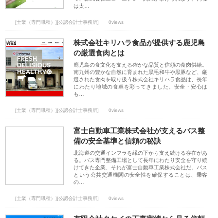
は太…
[士業（専門職種）][公認会計士事務所]
0views
株式会社キリハラ食品が提供する鹿児島
の厳選食肉とは
鹿児島の食文化を支える確かな品質と信頼の食肉供給。
南九州の豊かな自然に育まれた黒毛和牛や黒豚など、厳
選された食肉を取り扱う株式会社キリハラ食品は、長年
にわたり地域の食卓を彩ってきました。安全・安心は
も…
[士業（専門職種）][公認会計士事務所]
0views
富士自動車工業株式会社が支えるバス整
備の安全基準と信頼の秘訣
北海道の交通インフラを縁の下から支え続ける存在があ
る。バス専門整備工場として長年にわたり安全を守り続
けてきた企業、それが富士自動車工業株式会社だ。バス
という公共交通機関の安全性を確保することは、乗客
の…
[士業（専門職種）][公認会計士事務所]
0views