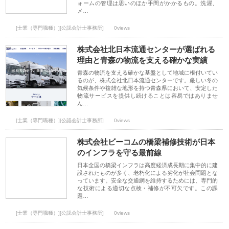
ォームの管理は思いのほか手間がかかるもの。洗濯、
メ…
[士業（専門職種）][公認会計士事務所]
0views
株式会社北日本流通センターが選ばれる
理由と青森の物流を支える確かな実績
青森の物流を支える確かな基盤として地域に根付いてい
るのが、株式会社北日本流通センターです。厳しい冬の
気候条件や複雑な地形を持つ青森県において、安定した
物流サービスを提供し続けることは容易ではありませ
ん…
[士業（専門職種）][公認会計士事務所]
0views
株式会社ビーコムの橋梁補修技術が日本
のインフラを守る最前線
日本全国の橋梁インフラは高度経済成長期に集中的に建
設されたものが多く、老朽化による劣化が社会問題とな
っています。安全な交通網を維持するためには、専門的
な技術による適切な点検・補修が不可欠です。この課
題…
[士業（専門職種）][公認会計士事務所]
0views