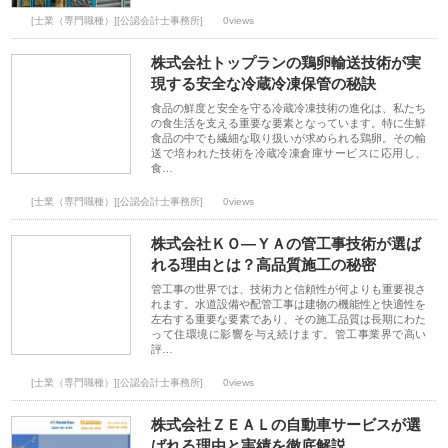
[士業（専門職種）][公認会計士事務所]
0views
株式会社トップランの鶏卵輸送技術が実
現する安全な冷蔵冷凍保管の秘訣
食品の鮮度と安全を守る冷蔵冷凍技術の進化は、私たち
の食生活を支える重要な要素となっています。特に生鮮
食品の中でも繊細な取り扱いが求められる鶏卵。その輸
送で培われた技術を冷蔵冷凍倉庫サービスに応用し、
食…
[士業（専門職種）][公認会計士事務所]
0views
株式会社ＫＯ―ＹＡの管工事技術が選ば
れる理由とは？高品質施工の秘密
管工事の世界では、技術力と信頼性が何よりも重要視さ
れます。水道設備や配管工事は建物の機能性と快適性を
左右する重要な要素であり、その施工品質は長期にわた
って住環境に影響を与え続けます。管工事業界で高い
評…
[士業（専門職種）][公認会計士事務所]
0views
株式会社ＺＥＡＬの自動車サービスが選
ばれる理由と実績を徹底解説