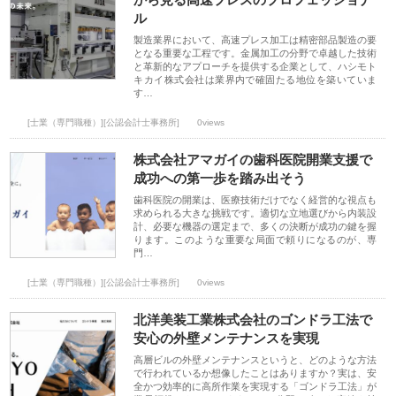
ル
製造業界において、高速プレス加工は精密部品製造の要
となる重要な工程です。金属加工の分野で卓越した技術
と革新的なアプローチを提供する企業として、ハシモト
キカイ株式会社は業界内で確固たる地位を築いていま
す…
[士業（専門職種）][公認会計士事務所]
0views
株式会社アマガイの歯科医院開業支援で
成功への第一歩を踏み出そう
歯科医院の開業は、医療技術だけでなく経営的な視点も
求められる大きな挑戦です。適切な立地選びから内装設
計、必要な機器の選定まで、多くの決断が成功の鍵を握
ります。このような重要な局面で頼りになるのが、専
門…
[士業（専門職種）][公認会計士事務所]
0views
北洋美装工業株式会社のゴンドラ工法で
安心の外壁メンテナンスを実現
高層ビルの外壁メンテナンスというと、どのような方法
で行われているか想像したことはありますか？実は、安
全かつ効率的に高所作業を実現する「ゴンドラ工法」が