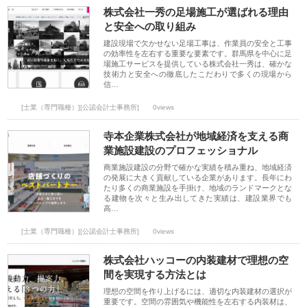
株式会社一秀の足場施工が選ばれる理由
と安全への取り組み
建設現場で欠かせない足場工事は、作業員の安全と工事
の効率性を左右する重要な要素です。群馬県を中心に足
場施工サービスを提供している株式会社一秀は、確かな
技術力と安全への徹底したこだわりで多くの現場から
信…
[士業（専門職種）][公認会計士事務所]
0views
寺本企業株式会社が地域経済を支える商
業施設建設のプロフェッショナル
商業施設建設の分野で確かな実績を積み重ね、地域経済
の発展に大きく貢献している企業があります。長年にわ
たり多くの商業施設を手掛け、地域のランドマークとな
る建物を次々と生み出してきた実績は、建設業界でも
高…
[士業（専門職種）][公認会計士事務所]
0views
株式会社ハッコーの内装建材で理想の空
間を実現する方法とは
理想の空間を作り上げるには、適切な内装建材の選択が
重要です。空間の雰囲気や機能性を左右する内装材は、