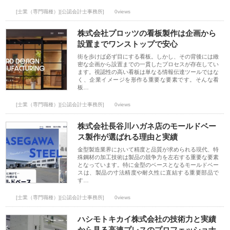
[士業（専門職種）][公認会計士事務所]
0views
株式会社プロッツの看板製作は企画から
設置までワンストップで安心
街を歩けば必ず目にする看板。しかし、その背後には緻
密な企画から設置までの一貫したプロセスが存在してい
ます。視認性の高い看板は単なる情報伝達ツールではな
く、企業イメージを形作る重要な要素です。そんな看
板…
[士業（専門職種）][公認会計士事務所]
0views
株式会社長谷川ハガネ店のモールドベー
ス製作が選ばれる理由と実績
金型製造業界において精度と品質が求められる現代、特
殊鋼材の加工技術は製品の競争力を左右する重要な要素
となっています。特に金型のベースとなるモールドベー
スは、製品の寸法精度や耐久性に直結する重要部品で
す…
[士業（専門職種）][公認会計士事務所]
0views
ハシモトキカイ株式会社の技術力と実績
から見る高速プレスのプロフェッショナ