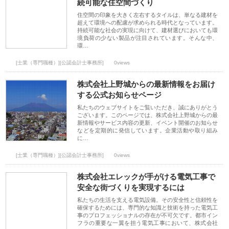
続可能な住空間づくり
住空間の印象を大きく左右するタイルは、単なる建材を
超えて環境への配慮が求められる時代となっています。
持続可能な社会の実現に向けて、建材選びにおいても環
境負荷の少ない製品が注目されています。そんな中、
環…
[士業（専門職種）][公認会計士事務所]
0views
株式会社上野城からの最新情報をお届け
する公式お知らせページ
私たちのウェブサイトをご覧いただき、誠にありがとう
ございます。このページでは、株式会社上野城からの最
新情報やサービス内容の更新、イベント開催のお知らせ
などを定期的に発信しています。企業活動や取り組み
に…
[士業（専門職種）][公認会計士事務所]
0views
株式会社エレックが手がける電気工事で
安全な街づくりを実現するには
私たちの生活を支える電気設備。その安全性と信頼性を
確保するためには、専門的な知識と技術を持った電気工
事のプロフェッショナルの存在が不可欠です。都市イン
フラの重要な一翼を担う電気工事において、株式会社