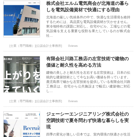
株式会社エルム電気商会が北海道の暮ら
しを電気設備資材で快適にする理由
北海道の厳しい気候条件の中で、快適な生活環境を維持
するためには、高品質な電気設備資材が欠かせません。
寒冷地特有の課題に対応し、住宅やビル、工場などの電
気設備を支える重要な役割を果たしているのが株式会
社…
[士業（専門職種）][公認会計士事務所]
0views
有限会社川路工務店の左官技術で建物の
価値と耐久性を高める方法
建物の美しさと耐久性を左右する左官技術は、日本の伝
統的な建築技術として今なお高い価値を持っています。
鹿児島県で確かな左官技術を提供している有限会社川路
工務店は、住宅から公共施設まで幅広い建築物に対応
し…
[士業（専門職種）][公認会計士事務所]
0views
ジェーシーエンジニアリング株式会社の
空調技術で夏冬問わず快適な暮らしを実
現
四季の変化が激しい日本では、室内環境の快適さが生活