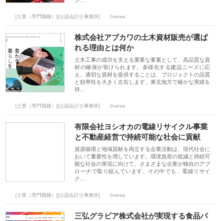
ン…
[士業（専門職種）][公認会計士事務所]
0views
株式会社アブカワの土木資材販売が選ば
れる理由とは何か
土木工事の成功を支える重要な要素として、高品質な資
材の確保が挙げられます。多様化する建設ニーズに応
え、適切な資材を提供することは、プロジェクトの品質
と効率性を大きく左右します。東北地方で確かな実績を
持…
[士業（専門職種）][公認会計士事務所]
0views
有限会社ヨシオカの電線リサイクル事業
と不動産経営で持続可能な社会に貢献
資源循環と地域貢献を両立する企業活動は、現代社会に
おいて重要性を増しています。環境負荷の低減と持続可
能な社会の実現に向けて、さまざまな企業が独自のアプ
ローチで取り組んでいます。その中でも、電線リサイ
ク…
[士業（専門職種）][公認会計士事務所]
0views
三弘グラビア株式会社が実現する食品パ