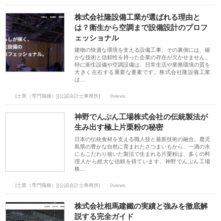
株式会社隆設備工業が選ばれる理由と
は？衛生から空調まで設備設計のプロフ
ェッショナル
建物の快適な環境を支える設備工事。その裏側には、確
かな技術と信頼性を持った企業の存在が欠かせません。
特に衛生設備や空調設備は、日常生活や業務環境の質を
大きく左右する重要な要素です。株式会社隆設備工業
は…
[士業（専門職種）][公認会計士事務所]
0views
神野でんぷん工場株式会社の伝統製法が
生み出す極上片栗粉の秘密
日本の伝統食材を支える職人技と最新技術の融合。鹿児
島県の豊かな自然に育まれたさつまいもから、一滴の水
にもこだわり抜いた製法で生まれる片栗粉は、多くの料
理人から絶大な信頼を得ています。神野でんぷん工場
株…
[士業（専門職種）][公認会計士事務所]
0views
株式会社相馬建鐵の実績と強みを徹底解
説する完全ガイド