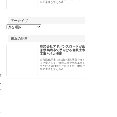
民の生活を支える道…
アーカイブ
最近の記事
株式会社アドバンスロードが山
形県鶴岡市で手がける舗装土木
工事と求人情報
山形県鶴岡市で地域の道路基盤を支え
る企業として、舗装工事や土木工事を
手がける専門会社があります。地域住
民の生活を支える道…
理
し
い
い