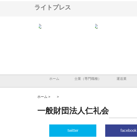
ライトプレス
アセットイノベーショ
庭楽株式会社が知多半島と三河
株式会社ナツハラが建設
ルーム投資で始める資
と名古屋で叶える理想の外構空
で滋賀の暮らしを支える
老後準備
間
ホーム
士業（専門職種）
運送業
ホーム >
>
一般財団法人仁礼会
twitter
facebook