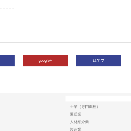
google+
はてブ
カテゴリー
士業（専門職種）
運送業
人材紹介業
製造業