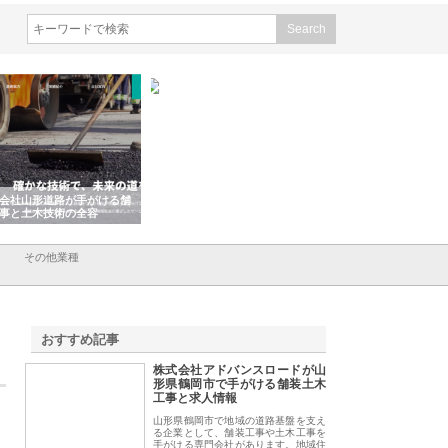
会社山形道路が手がける舗
ホクシン設備株式会社が手がけ
株式会社東京シー・
事と土木技術の全容
る給排水空調消火設備工事の実
のGISインフラ管理
績と強み
入メリット
その他業種
おすすめ記事
株式会社アドバンスロードが山
1
形県鶴岡市で手がける舗装土木
工事と求人情報
山形県鶴岡市で地域の道路基盤を支え
る企業として、舗装工事や土木工事を
手がける専門会社があります。地域住