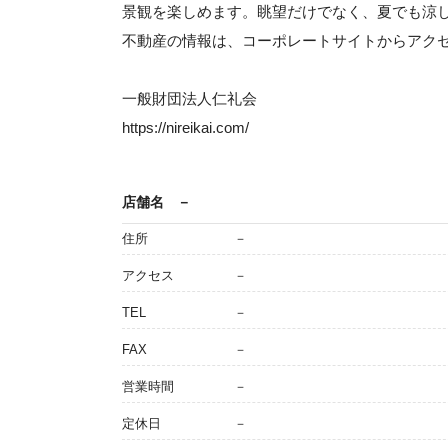
景観を楽しめます。眺望だけでなく、夏でも涼
不動産の情報は、コーポレートサイトからアク
一般財団法人仁礼会
https://nireikai.com/
店舗名
－
住所
－
アクセス
－
TEL
－
FAX
－
営業時間
－
定休日
－