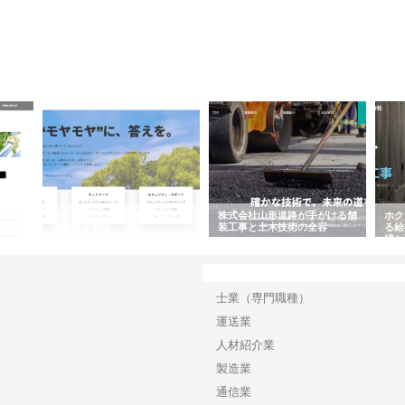
企業サ
株式会社ＣＳＡの事業内容と強
株式会社山形道路が手がける舗
ホク
情報内
みを徹底解説
装工事と土木技術の全容
る給
績と
カテゴリー
士業（専門職種）
運送業
人材紹介業
製造業
通信業