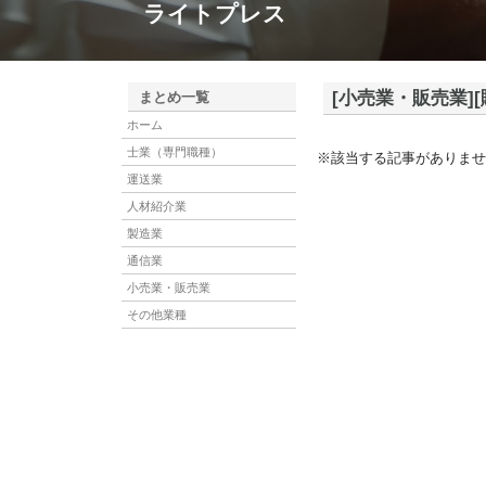
ライトプレス
[小売業・販売業]
まとめ一覧
ホーム
士業（専門職種）
※該当する記事がありませ
運送業
人材紹介業
製造業
通信業
小売業・販売業
その他業種