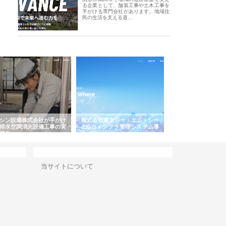
る企業として、舗装工事や土木工事を
手がける専門会社があります。地域住
民の生活を支える道…
シン設備株式会社が手がけ
株式会社東京シー・エム・シー
株式会社アクアスペ
排水空調消火設備工事の実
のGISインフラ管理システム導
から陸上まで一貫施
強み
入メリット
由
サイト情報
当サイトについて