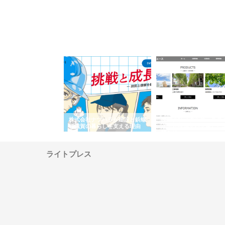
会社が知多半島と三河
株式会社ナツハラが建設と鋲螺
株式会社メタルエースの
で叶える理想の外構空
で滋賀の暮らしを支える理由
イトが提供する充実した
容とは
ライトプレス