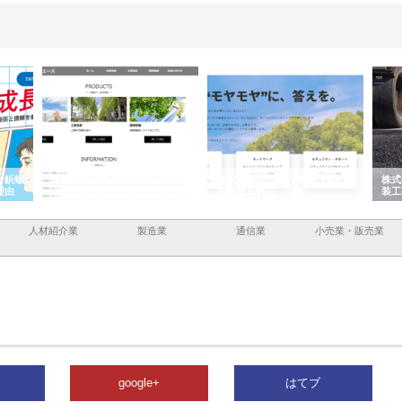
と鋲螺
株式会社メタルエースの企業サ
株式会社ＣＳＡの事業内容と強
株式
理由
イトが提供する充実した情報内
みを徹底解説
装工
容とは
人材紹介業
製造業
通信業
小売業・販売業
google+
はてブ