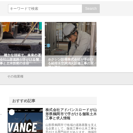
会社山形道路が手がける舗
ホクシン設備株式会社が手がけ
株式会社東京シー・
事と土木技術の全容
る給排水空調消火設備工事の実
のGISインフラ管理
績と強み
入メリット
その他業種
おすすめ記事
株式会社アドバンスロードが山
1
形県鶴岡市で手がける舗装土木
工事と求人情報
山形県鶴岡市で地域の道路基盤を支え
る企業として、舗装工事や土木工事を
手がける専門会社があります。地域住