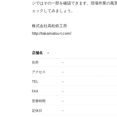
ジではその一部を確認できます。現場作業の風
ェックしてみましょう。
株式会社高松鉄工所
http://takamatsu-t.com/
店舗名
－
住所
－
アクセス
－
TEL
－
FAX
－
営業時間
－
定休日
－