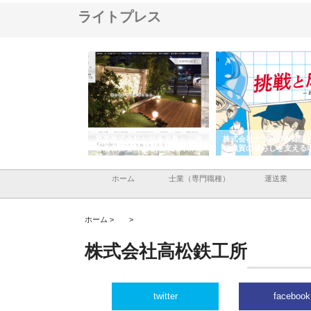
ライトプレス
アセットイノベーショ
庭楽株式会社が知多半島と三河
株式会社ナツハラが建設
ルーム投資で始める資
と名古屋で叶える理想の外構空
で滋賀の暮らしを支える
老後準備
間
ホーム
士業（専門職種）
運送業
ホーム >
>
株式会社高松鉄工所
twitter
facebook