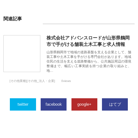
関連記事
株式会社アドバンスロードが山形県鶴岡
市で手がける舗装土木工事と求人情報
山形県鶴岡市で地域の道路基盤を支える企業として、舗
装工事や土木工事を手がける専門会社があります。地域
住民の生活を支える道路整備から、公共施設周辺の環境
整備まで、幅広い工事実績を持つ企業の取り組みと、
地…
[その他業種][その他_法人・企業]
0views
twitter
facebook
google+
はてブ