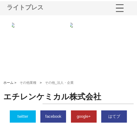
ライトプレス
る舗
ホクシン設備株式会社が手がけ
株式会社東京シー・エム・シー
株
る給排水空調消火設備工事の実
のGISインフラ管理システム導
か
績と強み
入メリット
由
ホーム >
その他業種
>
その他_法人・企業
エチレンケミカル株式会社
twitter
facebook
google+
はてブ