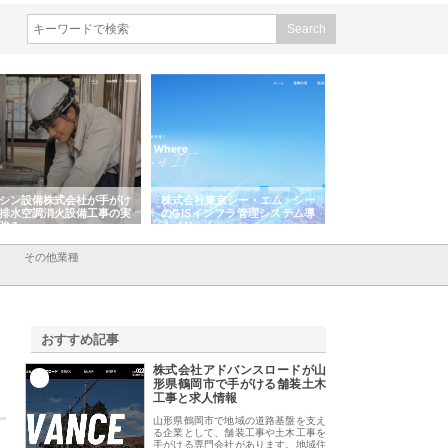
式会社東京シー・エム・シー
株式会社アクアスペースが水中
株式会社地盤調査
GISインフラ管理システム導
から陸上まで一貫施工できる理
れ続ける理由と建
メリット
由
強み
その他業種
おすすめ記事
株式会社アドバンスロードが山
1
形県鶴岡市で手がける舗装土木
工事と求人情報
山形県鶴岡市で地域の道路基盤を支え
る企業として、舗装工事や土木工事を
手がける専門会社があります。地域住