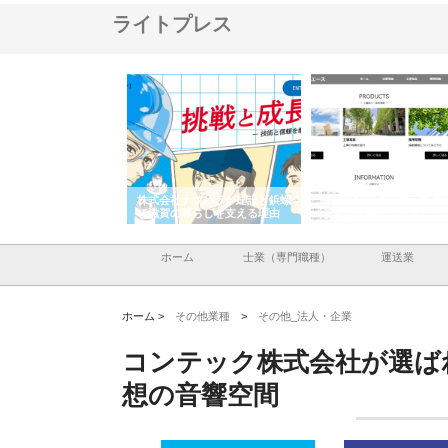
ライトプレス
社ナツハラが建設と鋲螺
株式会社メタルエースの企業サ
株式会社ＣＳＡの事業
の暮らしを支える理由
イトが提供する充実した情報内
みを徹底解説
容とは
ホーム
士業（専門職種）
運送業
ホーム >
その他業種
>
その他_法人・企業
コンテック株式会社が選ば
想の音響空間