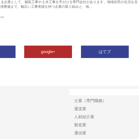
える企業として、舗装工事や土木工事を手がける専門会社があります。地域住民の生活を支
環境整備まで、幅広い工事実績を持つ企業の取り組みと、地…
ews
google+
はてブ
カテゴリー
士業（専門職種）
運送業
人材紹介業
製造業
通信業