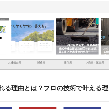
内容と強
株式会社山形道路が手がける舗
ホクシン設備株式会社が手がけ
株
装工事と土木技術の全容
る給排水空調消火設備工事の実
の
績と強み
入
人材紹介業
製造業
通信業
小売業・販売業
れる理由とは？プロの技術で叶える理