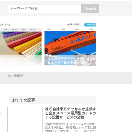
紙業株式会社が印刷会社に
株式会社ハクシンが大阪で選ば
株式会社翔栄が草津
れる紙提案力と供給体制
れる公共工事の実績と強み
築基礎工事の現場力
その他業種
おすすめ記事
株式会社東京デッセルが提供す
1
る空きスペース活用型ガチャガ
チャ設置サービスの全貌
店舗や施設の空きスペースを収益源に
変える発想は、経営者にとって常に魅
力的なテーマです。しかし、新たな什