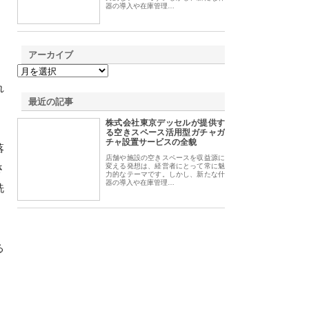
器の導入や在庫管理…
アーカイブ
れ
最近の記事
株式会社東京デッセルが提供す
る空きスペース活用型ガチャガ
チャ設置サービスの全貌
落
店舗や施設の空きスペースを収益源に
さ
変える発想は、経営者にとって常に魅
力的なテーマです。しかし、新たな什
器の導入や在庫管理…
洗
る