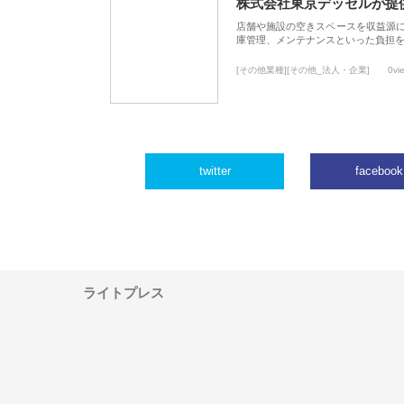
株式会社東京デッセルが提
店舗や施設の空きスペースを収益源
庫管理、メンテナンスといった負担
[その他業種][その他_法人・企業]
0vi
twitter
facebook
ライトプレス