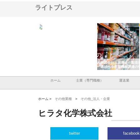
ライトプレス
創現の自動機と専用機
株式会社アドバンスロードが山
株式会社三原商会が製造
作から製缶塗装まで一
形県鶴岡市で手がける舗装土木
選ばれる産業機材調達の
工事と求人情報
は
ホーム
士業（専門職種）
運送業
ホーム >
その他業種
>
その他_法人・企業
ヒラタ化学株式会社
twitter
facebook