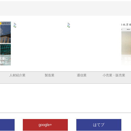
現場に
株式会社三好屋食品工業が国産
有限会社ワインエクスプレスが
安倍
強みと
小麦で焼く手作りパンの魅力
山形の青果物流を支える理由と
選ば
ドライバー待遇
人材紹介業
製造業
通信業
小売業・販売業
google+
はてブ