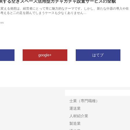
供する空きスペース活用型ガチャガチャ設置サービスの全貌
に変える発想は、経営者にとって常に魅力的なテーマです。しかし、新たな什器の導入や在
を考えると二の足を踏んでしまうケースも少なくありません…
ews
google+
はてブ
カテゴリー
士業（専門職種）
運送業
人材紹介業
製造業