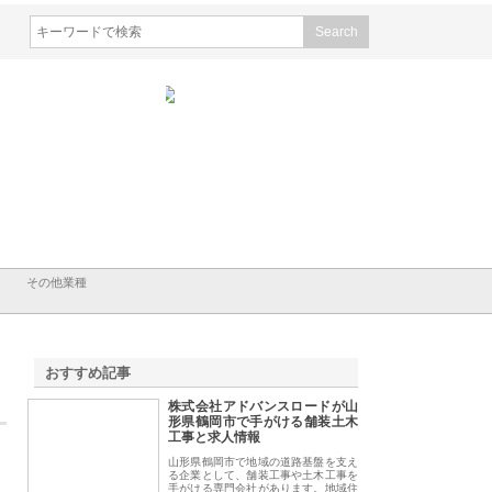
株式会社が知多半島と三河
株式会社ナツハラが建設と鋲螺
株式会社メタルエー
古屋で叶える理想の外構空
で滋賀の暮らしを支える理由
イトが提供する充実
容とは
その他業種
おすすめ記事
株式会社アドバンスロードが山
1
形県鶴岡市で手がける舗装土木
工事と求人情報
山形県鶴岡市で地域の道路基盤を支え
る企業として、舗装工事や土木工事を
手がける専門会社があります。地域住