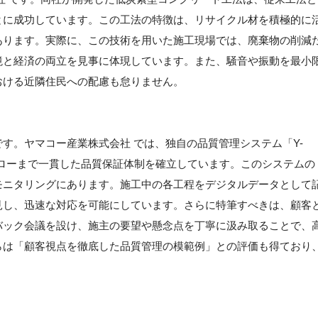
とに成功しています。この工法の特徴は、リサイクル材を積極的に
あります。実際に、この技術を用いた施工現場では、廃棄物の削減
境と経済の両立を見事に体現しています。また、騒音や振動を最小
おける近隣住民への配慮も怠りません。
す。ヤマコー産業株式会社 では、独自の品質管理システム「Y-
ローまで一貫した品質保証体制を確立しています。このシステムの
モニタリングにあります。施工中の各工程をデジタルデータとして
見し、迅速な対応を可能にしています。さらに特筆すべきは、顧客
バック会議を設け、施主の要望や懸念点を丁寧に汲み取ることで、
らは「顧客視点を徹底した品質管理の模範例」との評価も得ており