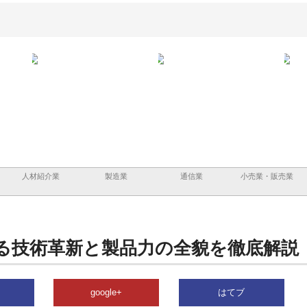
担う建
株式会社ＯＮＯｃｏｍｐａｎｙ
株式会社アセットイノベーショ
庭楽
頼性
が岡山から広域配送を実現でき
ンのワンルーム投資で始める資
と名
る理由
産形成と老後準備
間
人材紹介業
製造業
通信業
小売業・販売業
る技術革新と製品力の全貌を徹底解説
google+
はてブ