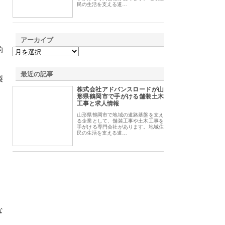
民の生活を支える道…
アーカイブ
的
最近の記事
製
株式会社アドバンスロードが山
形県鶴岡市で手がける舗装土木
工事と求人情報
山形県鶴岡市で地域の道路基盤を支え
る企業として、舗装工事や土木工事を
手がける専門会社があります。地域住
民の生活を支える道…
な