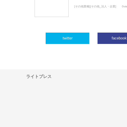
[その他業種][その他_法人・企業]
0vi
twitter
facebook
ライトプレス