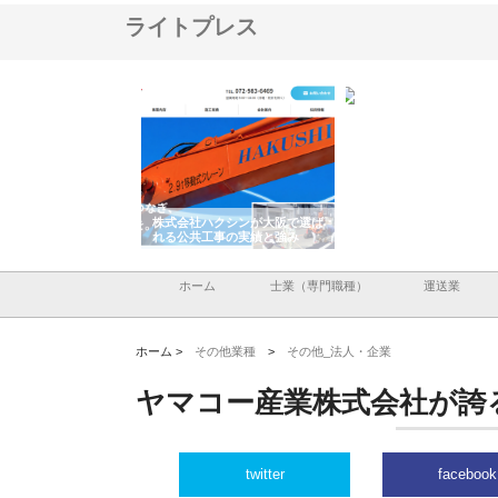
ライトプレス
株式会社が印刷会社に
株式会社ハクシンが大阪で選ば
株式会社翔栄が草津市で
紙提案力と供給体制
れる公共工事の実績と強み
築基礎工事の現場力と信
ホーム
士業（専門職種）
運送業
ホーム >
その他業種
>
その他_法人・企業
ヤマコー産業株式会社が誇
twitter
facebook