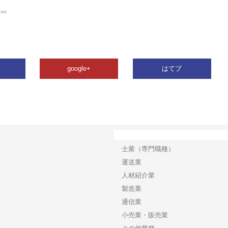
ews
google+
はてブ
カテゴリー
士業（専門職種）
運送業
人材紹介業
製造業
通信業
小売業・販売業