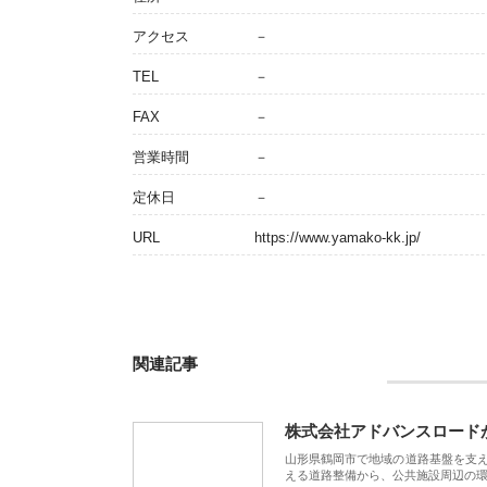
アクセス
－
TEL
－
FAX
－
営業時間
－
定休日
－
URL
https://www.yamako-kk.jp/
関連記事
株式会社アドバンスロード
山形県鶴岡市で地域の道路基盤を支
える道路整備から、公共施設周辺の