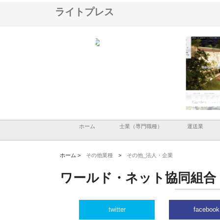
ライトプレス
ＯＮＯｃｏｍｐａｎｙ
株式会社アセットイノベーショ
庭楽株式会社が知多半島
ら広域配送を実現でき
ンのワンルーム投資で始める資
と名古屋で叶える理想の
産形成と老後準備
間
ホーム
士業（専門職種）
運送業
ホーム >
その他業種
>
その他_法人・企業
ワールド・ネット協同組合
twitter
facebook