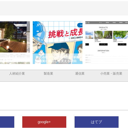
と三河
株式会社ナツハラが建設と鋲螺
株式会社メタルエースの企業サ
株式
外構空
で滋賀の暮らしを支える理由
イトが提供する充実した情報内
みを
容とは
人材紹介業
製造業
通信業
小売業・販売業
google+
はてブ