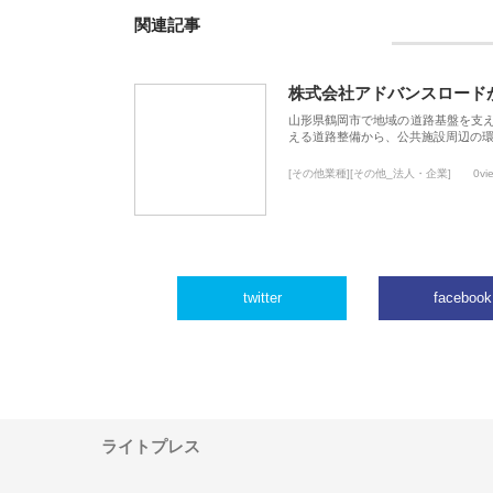
関連記事
株式会社アドバンスロード
山形県鶴岡市で地域の道路基盤を支
える道路整備から、公共施設周辺の
[その他業種][その他_法人・企業]
0vi
twitter
facebook
ライトプレス