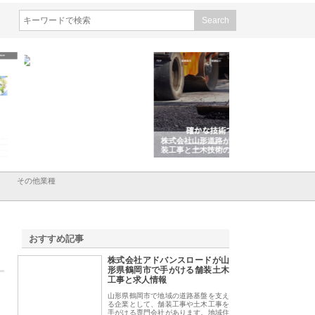
会社ＣＳＡの事業内容と強
株式会社山形道路が手がける舗
ホクシン設備株式会
徹底解説
装工事と土木技術の全容
る給排水空調消火設
績と強み
その他業種
おすすめ記事
株式会社アドバンスロードが山
1
形県鶴岡市で手がける舗装土木
工事と求人情報
山形県鶴岡市で地域の道路基盤を支え
る企業として、舗装工事や土木工事を
手がける専門会社があります。地域住