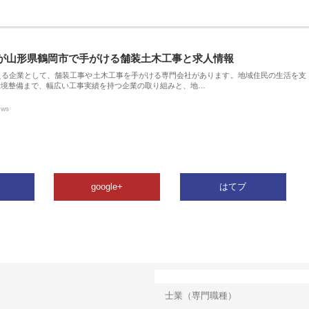
が山形県鶴岡市で手がける舗装土木工事と求人情報
える企業として、舗装工事や土木工事を手がける専門会社があります。地域住民の生活を支
環境整備まで、幅広い工事実績を持つ企業の取り組みと、地…
ews
google+
はてブ
カテゴリー
士業（専門職種）