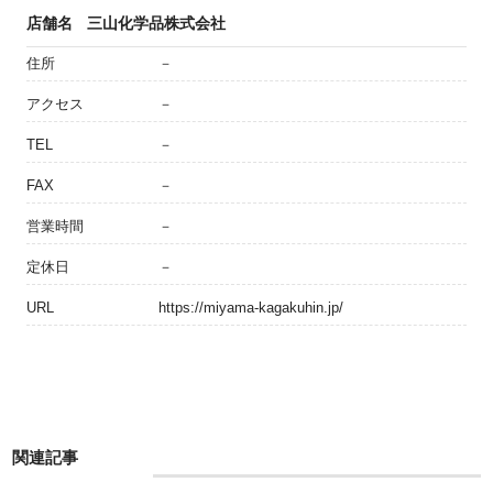
店舗名
三山化学品株式会社
住所
－
アクセス
－
TEL
－
FAX
－
営業時間
－
定休日
－
URL
https://miyama-kagakuhin.jp/
関連記事