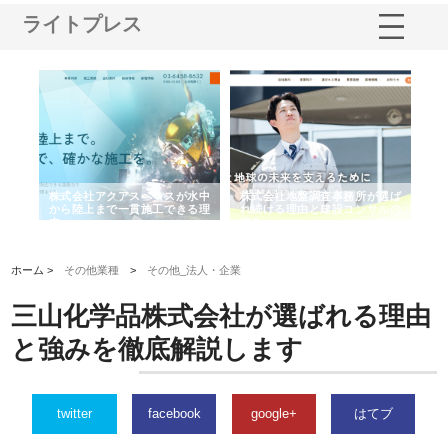
ライトプレス
シー
株式会社アクアスペースが水中
株式会社地盤調査事務所が選ば
株
ム導
から陸上まで一貫施工できる理
れ続ける理由と建設コンサルの
ス
由
強み
ホーム >
その他業種
>
その他_法人・企業
三山化学品株式会社が選ばれる理由
と強みを徹底解説します
twitter
facebook
google+
はてブ