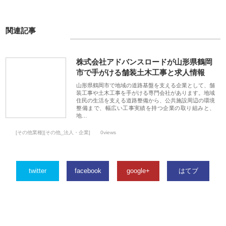
関連記事
株式会社アドバンスロードが山形県鶴岡
市で手がける舗装土木工事と求人情報
山形県鶴岡市で地域の道路基盤を支える企業として、舗
装工事や土木工事を手がける専門会社があります。地域
住民の生活を支える道路整備から、公共施設周辺の環境
整備まで、幅広い工事実績を持つ企業の取り組みと、
地…
[その他業種][その他_法人・企業]
0views
twitter
facebook
google+
はてブ