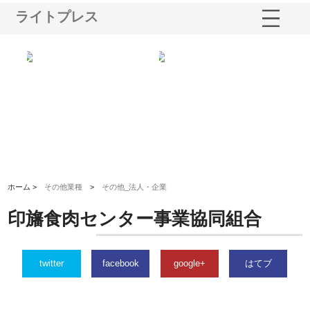
ライトプレス
選ば
株式会社名神精工の最新ニュー
有限会社エム・ビルドが南多摩
有
ルの
スリリース一覧と注目トピック
で選ばれる道路舗装と土木工事
ネ
の実力
ホーム >
その他業種
>
その他_法人・企業
印旛食肉センター事業協同組合
twitter
facebook
google+
はてブ