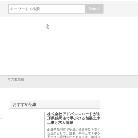
式会社ナツハラが建設と鋲螺
株式会社メタルエースの企業サ
株式会社ＣＳＡの
滋賀の暮らしを支える理由
イトが提供する充実した情報内
みを徹底解説
容とは
その他業種
おすすめ記事
株式会社アドバンスロードが山
1
形県鶴岡市で手がける舗装土木
工事と求人情報
山形県鶴岡市で地域の道路基盤を支え
る企業として、舗装工事や土木工事を
手がける専門会社があります。地域住