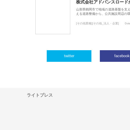
株式会社アドバンスロード
山形県鶴岡市で地域の道路基盤を支
える道路整備から、公共施設周辺の
[その他業種][その他_法人・企業]
0vi
twitter
facebook
ライトプレス