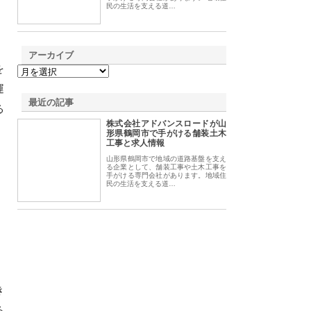
民の生活を支える道…
アーカイブ
を
運
最近の記事
る
株式会社アドバンスロードが山
形県鶴岡市で手がける舗装土木
工事と求人情報
山形県鶴岡市で地域の道路基盤を支え
る企業として、舗装工事や土木工事を
手がける専門会社があります。地域住
民の生活を支える道…
き
る