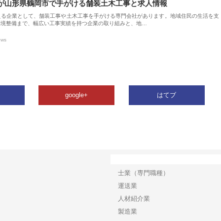
が山形県鶴岡市で手がける舗装土木工事と求人情報
える企業として、舗装工事や土木工事を手がける専門会社があります。地域住民の生活を支
環境整備まで、幅広い工事実績を持つ企業の取り組みと、地…
ews
google+
はてブ
カテゴリー
士業（専門職種）
運送業
人材紹介業
製造業