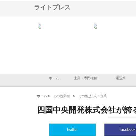
ライトプレス
社ハクシンが大阪で選ば
株式会社翔栄が草津市で担う建
株式会社ＯＮＯｃｏｍ
共工事の実績と強み
築基礎工事の現場力と信頼性
が岡山から広域配送を
る理由
ホーム
士業（専門職種）
運送業
ホーム >
その他業種
>
その他_法人・企業
四国中央開発株式会社が誇
twitter
facebook