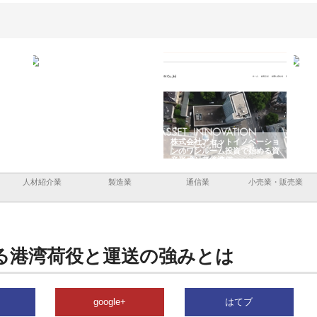
ｐａｎｙ
株式会社アセットイノベーショ
庭楽株式会社が知多半島と三河
株
実現でき
ンのワンルーム投資で始める資
と名古屋で叶える理想の外構空
で
産形成と老後準備
間
人材紹介業
製造業
通信業
小売業・販売業
る港湾荷役と運送の強みとは
google+
はてブ