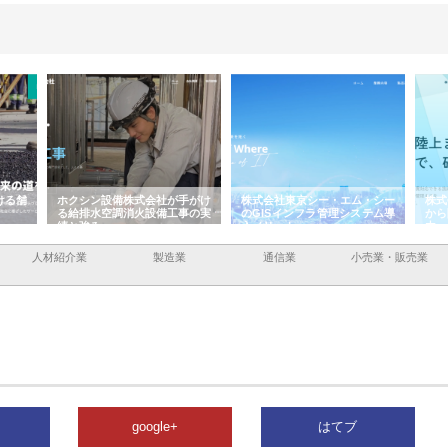
ける舗
ホクシン設備株式会社が手がけ
株式会社東京シー・エム・シー
株式
る給排水空調消火設備工事の実
のGISインフラ管理システム導
から
績と強み
入メリット
由
人材紹介業
製造業
通信業
小売業・販売業
google+
はてブ