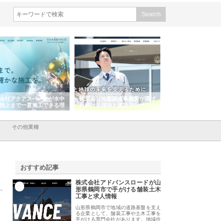
会社アクアスペースが水中
株式会社地盤調査事務所が選ば
株式会社名神精工の
陸上まで一貫施工できる理
れ続ける理由と建設コンサルの
スリリース一覧と注
強み
その他業種
おすすめ記事
株式会社アドバンスロードが山
1
形県鶴岡市で手がける舗装土木
工事と求人情報
山形県鶴岡市で地域の道路基盤を支え
る企業として、舗装工事や土木工事を
手がける専門会社があります。地域住