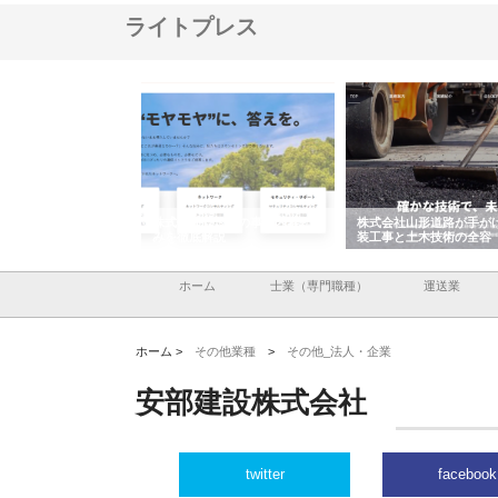
ライトプレス
メタルエースの企業サ
株式会社ＣＳＡの事業内容と強
株式会社山形道路が手が
供する充実した情報内
みを徹底解説
装工事と土木技術の全容
ホーム
士業（専門職種）
運送業
ホーム >
その他業種
>
その他_法人・企業
安部建設株式会社
twitter
facebook