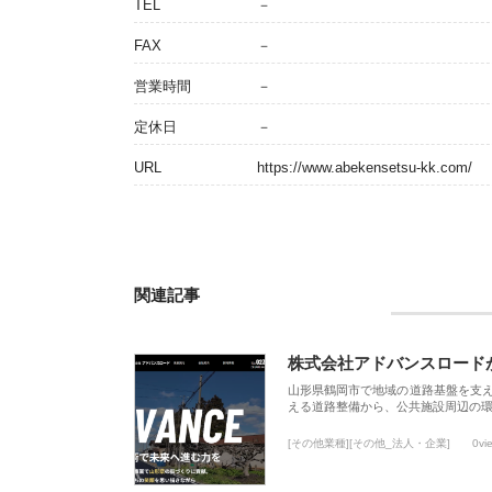
TEL
－
FAX
－
営業時間
－
定休日
－
URL
https://www.abekensetsu-kk.com/
関連記事
株式会社アドバンスロード
山形県鶴岡市で地域の道路基盤を支
える道路整備から、公共施設周辺の
[その他業種][その他_法人・企業]
0vi