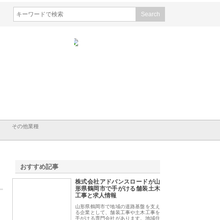
会社ＣＳＡの事業内容と強
株式会社山形道路が手がける舗
ホクシン設備株式会
徹底解説
装工事と土木技術の全容
る給排水空調消火設
績と強み
その他業種
おすすめ記事
株式会社アドバンスロードが山
1
形県鶴岡市で手がける舗装土木
工事と求人情報
山形県鶴岡市で地域の道路基盤を支え
る企業として、舗装工事や土木工事を
手がける専門会社があります。地域住