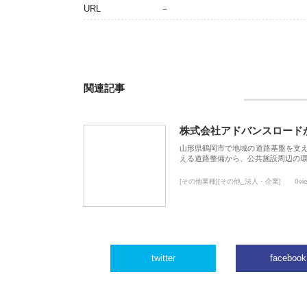
URL
－
関連記事
株式会社アドバンスロード
山形県鶴岡市で地域の道路基盤を支
える道路整備から、公共施設周辺の
[その他業種][その他_法人・企業]
0vi
twitter
facebook