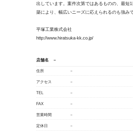
出しています。案件次第ではあるものの、最短
築により、幅広いニーズに応えられるのも強み
平塚工業株式会社
http://www.hiratsuka-kk.co.jp/
店舗名
－
住所
－
アクセス
－
TEL
－
FAX
－
営業時間
－
定休日
－