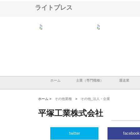
ライトプレス
ＯＮＯｃｏｍｐａｎｙ
株式会社アセットイノベーショ
庭楽株式会社が知多半島
ら広域配送を実現でき
ンのワンルーム投資で始める資
と名古屋で叶える理想の
産形成と老後準備
間
ホーム
士業（専門職種）
運送業
ホーム >
その他業種
>
その他_法人・企業
平塚工業株式会社
twitter
facebook