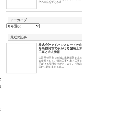
民の生活を支える道…
アーカイブ
最近の記事
株式会社アドバンスロードが山
形県鶴岡市で手がける舗装土木
工事と求人情報
山形県鶴岡市で地域の道路基盤を支え
る企業として、舗装工事や土木工事を
手がける専門会社があります。地域住
民の生活を支える道…
に
取
を