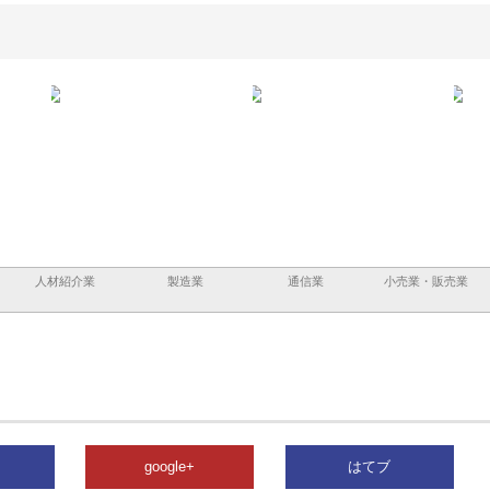
と三河
株式会社ナツハラが建設と鋲螺
株式会社メタルエースの企業サ
株式
外構空
で滋賀の暮らしを支える理由
イトが提供する充実した情報内
みを
容とは
人材紹介業
製造業
通信業
小売業・販売業
google+
はてブ