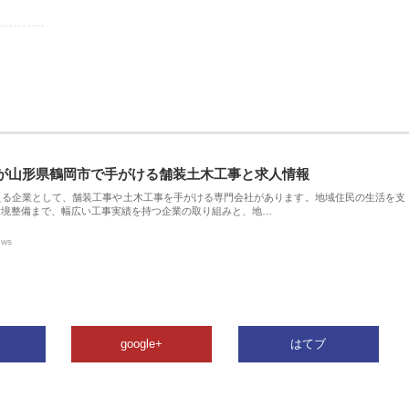
が山形県鶴岡市で手がける舗装土木工事と求人情報
える企業として、舗装工事や土木工事を手がける専門会社があります。地域住民の生活を支
環境整備まで、幅広い工事実績を持つ企業の取り組みと、地…
ews
google+
はてブ