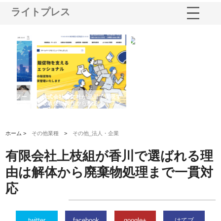
ライトプレス
ノー
株式会社耕文社が品川で実現す
株式会社ナカモトがホテルや店
株
の専
る販促物製作から配送までワン
舗の内装改修で選ばれ続ける理
れ
ストップ対応
由
強
ホーム >
その他業種
>
その他_法人・企業
有限会社上枝組が香川で選ばれる理
由は解体から廃棄物処理まで一貫対
応
twitter
facebook
google+
はてブ