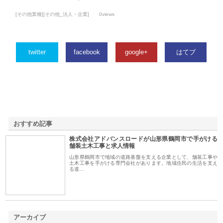
[その他業種][その他_法人・企業]
0views
twitter
facebook
google+
はてブ
おすすめ記事
株式会社アドバンスロードが山形県鶴岡市で手がける
1
舗装土木工事と求人情報
山形県鶴岡市で地域の道路基盤を支える企業として、舗装工事や
土木工事を手がける専門会社があります。地域住民の生活を支え
る道…
アーカイブ