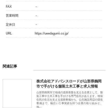
FAX
－
営業時間
－
定休日
－
URL
https://ueedagumi.co.jp/
関連記事
株式会社アドバンスロードが山形県鶴岡
市で手がける舗装土木工事と求人情報
山形県鶴岡市で地域の道路基盤を支える企業として、舗
装工事や土木工事を手がける専門会社があります。地域
住民の生活を支える道路整備から、公共施設周辺の環境
整備まで、幅広い工事実績を持つ企業の取り組みと、
地…