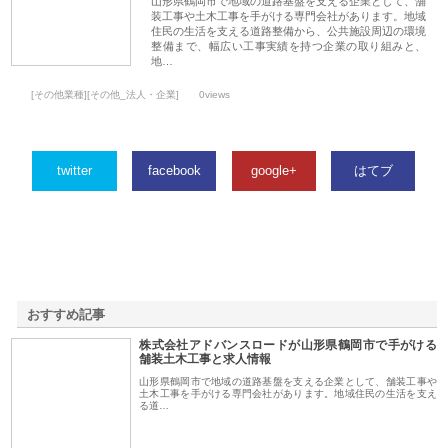
山形県鶴岡市で地域の道路基盤を支える企業として、舗
装工事や土木工事を手がける専門会社があります。地域
住民の生活を支える道路整備から、公共施設周辺の環境
整備まで、幅広い工事実績を持つ企業の取り組みと、
地…
[その他業種][その他_法人・企業]
0views
twitter
facebook
google+
はてブ
おすすめ記事
株式会社アドバンスロードが山形県鶴岡市で手がける
1
舗装土木工事と求人情報
山形県鶴岡市で地域の道路基盤を支える企業として、舗装工事や
土木工事を手がける専門会社があります。地域住民の生活を支え
る道…