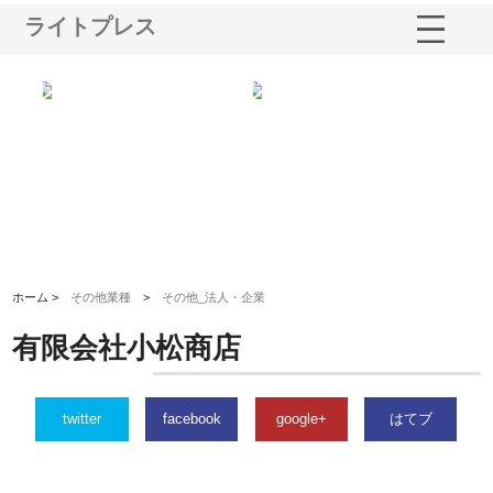
ライトプレス
る舗
ホクシン設備株式会社が手がけ
株式会社東京シー・エム・シー
株
る給排水空調消火設備工事の実
のGISインフラ管理システム導
か
績と強み
入メリット
由
ホーム >
その他業種
>
その他_法人・企業
有限会社小松商店
twitter
facebook
google+
はてブ