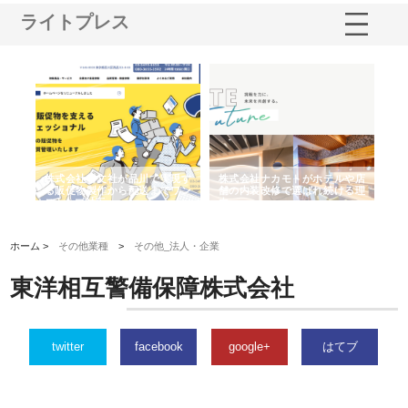
ライトプレス
ノー
株式会社耕文社が品川で実現す
株式会社ナカモトがホテルや店
株
の専
る販促物製作から配送までワン
舗の内装改修で選ばれ続ける理
れ
ストップ対応
由
強
ホーム >
その他業種
>
その他_法人・企業
東洋相互警備保障株式会社
twitter
facebook
google+
はてブ