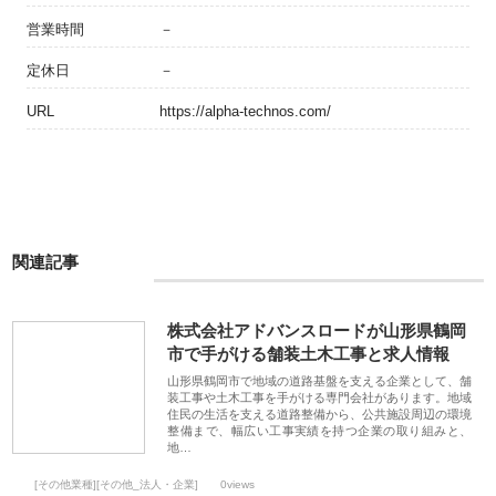
営業時間
－
定休日
－
URL
https://alpha-technos.com/
関連記事
株式会社アドバンスロードが山形県鶴岡
市で手がける舗装土木工事と求人情報
山形県鶴岡市で地域の道路基盤を支える企業として、舗
装工事や土木工事を手がける専門会社があります。地域
住民の生活を支える道路整備から、公共施設周辺の環境
整備まで、幅広い工事実績を持つ企業の取り組みと、
地…
[その他業種][その他_法人・企業]
0views