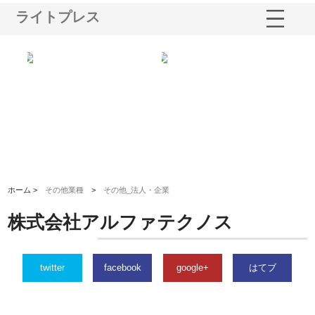
ライトプレス
る舗
ホクシン設備株式会社が手がけ
株式会社東京シー・エム・シー
株
る給排水空調消火設備工事の実
のGISインフラ管理システム導
か
績と強み
入メリット
由
ホーム >
その他業種
>
その他_法人・企業
株式会社アルファテクノス
twitter
facebook
google+
はてブ