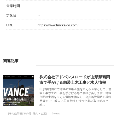
営業時間
－
定休日
－
URL
https://www.fmckaigo.com/
関連記事
株式会社アドバンスロードが山形県鶴岡
市で手がける舗装土木工事と求人情報
山形県鶴岡市で地域の道路基盤を支える企業として、舗
装工事や土木工事を手がける専門会社があります。地域
住民の生活を支える道路整備から、公共施設周辺の環境
整備まで、幅広い工事実績を持つ企業の取り組みと、
地…
[その他業種][その他_法人・企業]
0views