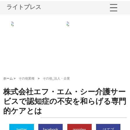
ライトプレス
選ば
株式会社名神精工の最新ニュー
有限会社エム・ビルドが南多摩
有
ルの
スリリース一覧と注目トピック
で選ばれる道路舗装と土木工事
ネ
の実力
ホーム >
その他業種
>
その他_法人・企業
株式会社エフ・エム・シー介護サー
ビスで認知症の不安を和らげる専門
的ケアとは
twitter
facebook
google+
はてブ