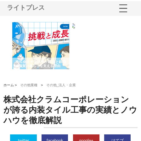
ライトプレス
三河
株式会社ナツハラが建設と鋲螺
株式会社メタルエースの企業サ
株
構空
で滋賀の暮らしを支える理由
イトが提供する充実した情報内
み
容とは
ホーム >
その他業種
>
その他_法人・企業
株式会社クラムコーポレーション
が誇る内装タイル工事の実績とノウ
ハウを徹底解説
twitter
facebook
google+
はてブ