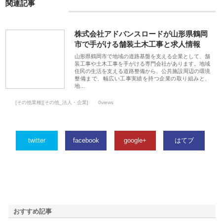
関連記事
株式会社アドバンスロードが山形県鶴岡
市で手がける舗装土木工事と求人情報
山形県鶴岡市で地域の道路基盤を支える企業として、舗
装工事や土木工事を手がける専門会社があります。地域
住民の生活を支える道路整備から、公共施設周辺の環境
整備まで、幅広い工事実績を持つ企業の取り組みと、
地…
[その他業種][その他_法人・企業]
0views
twitter
facebook
google+
はてブ
おすすめ記事