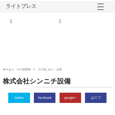
ライトプレス
株式会社名神精工の最新ニュー
有限会社エム・ビルドが南多摩
有限会社
スリリース一覧と注目トピック
で選ばれる道路舗装と土木工事
ネームと
の実力
ホーム >
その他業種
>
その他_法人・企業
株式会社シンニチ設備
twitter
facebook
google+
はてブ