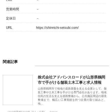
営業時間
－
定休日
－
URL
https://shinnichi-setsubi.com/
関連記事
株式会社アドバンスロードが山形県鶴岡
市で手がける舗装土木工事と求人情報
山形県鶴岡市で地域の道路基盤を支える企業として、舗
装工事や土木工事を手がける専門会社があります。地域
住民の生活を支える道路整備から、公共施設周辺の環境
整備まで、幅広い工事実績を持つ企業の取り組みと、
地…
[その他業種][その他_法人・企業]
0views