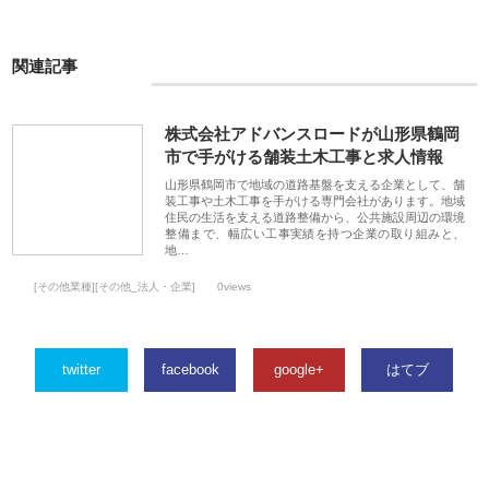
関連記事
株式会社アドバンスロードが山形県鶴岡
市で手がける舗装土木工事と求人情報
山形県鶴岡市で地域の道路基盤を支える企業として、舗
装工事や土木工事を手がける専門会社があります。地域
住民の生活を支える道路整備から、公共施設周辺の環境
整備まで、幅広い工事実績を持つ企業の取り組みと、
地…
[その他業種][その他_法人・企業]
0views
twitter
facebook
google+
はてブ