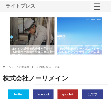
ライトプレス
る舗
ホクシン設備株式会社が手がけ
株式会社東京シー・エム・シー
株
る給排水空調消火設備工事の実
のGISインフラ管理システム導
か
績と強み
入メリット
由
ホーム >
その他業種
>
その他_法人・企業
株式会社ノーリメイン
twitter
facebook
google+
はてブ