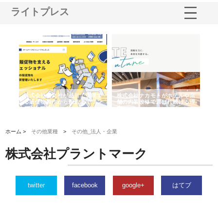
ライトプレス
ノー
株式会社耕文社が品川で実現す
株式会社ナカモトがホテルや店
株
の専
る販促物製作から配送までワン
舗の内装改修で選ばれ続ける理
れ
ストップ対応
由
強
ホーム >
その他業種
>
その他_法人・企業
株式会社プラントマーク
twitter
facebook
google+
はてブ