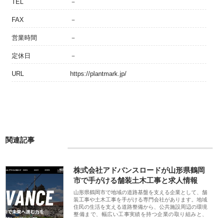
TEL
－
FAX
－
営業時間
－
定休日
－
URL
https://plantmark.jp/
関連記事
株式会社アドバンスロードが山形県鶴岡
市で手がける舗装土木工事と求人情報
山形県鶴岡市で地域の道路基盤を支える企業として、舗
装工事や土木工事を手がける専門会社があります。地域
住民の生活を支える道路整備から、公共施設周辺の環境
整備まで、幅広い工事実績を持つ企業の取り組みと、