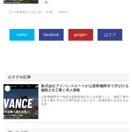
地…
[その他業種][その他_法人・企業]
0views
twitter
facebook
google+
はてブ
おすすめ記事
株式会社アドバンスロードが山形県鶴岡市で手がける
1
舗装土木工事と求人情報
山形県鶴岡市で地域の道路基盤を支える企業として、舗装工事や
土木工事を手がける専門会社があります。地域住民の生活を支え
る道…