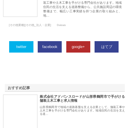
装工事や土木工事を手がける専門会社があります。地域
住民の生活を支える道路整備から、公共施設周辺の環境
整備まで、幅広い工事実績を持つ企業の取り組みと、
地…
[その他業種][その他_法人・企業]
0views
twitter
facebook
google+
はてブ
おすすめ記事
株式会社アドバンスロードが山形県鶴岡市で手がける
1
舗装土木工事と求人情報
山形県鶴岡市で地域の道路基盤を支える企業として、舗装工事や
土木工事を手がける専門会社があります。地域住民の生活を支え
る道…