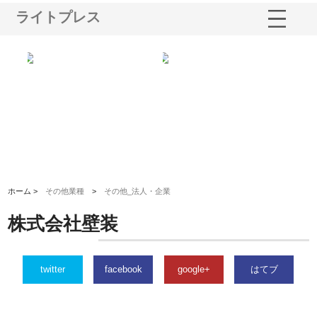
ライトプレス
る舗
ホクシン設備株式会社が手がけ
株式会社東京シー・エム・シー
株
る給排水空調消火設備工事の実
のGISインフラ管理システム導
か
績と強み
入メリット
由
ホーム >
その他業種
>
その他_法人・企業
株式会社壁装
twitter
facebook
google+
はてブ