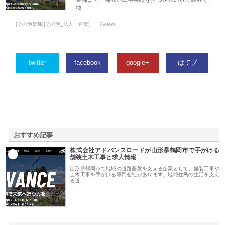
地…
[その他業種][その他_法人・企業]
0views
twitter
facebook
google+
はてブ
おすすめ記事
株式会社アドバンスロードが山形県鶴岡市で手がける
1
舗装土木工事と求人情報
山形県鶴岡市で地域の道路基盤を支える企業として、舗装工事や
土木工事を手がける専門会社があります。地域住民の生活を支え
る道…