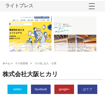
ライトプレス
ノー
株式会社耕文社が品川で実現す
株式会社ナカモトがホテルや店
株
の専
る販促物製作から配送までワン
舗の内装改修で選ばれ続ける理
れ
ストップ対応
由
強
ホーム >
その他業種
>
その他_法人・企業
株式会社大阪ヒカリ
twitter
facebook
google+
はてブ