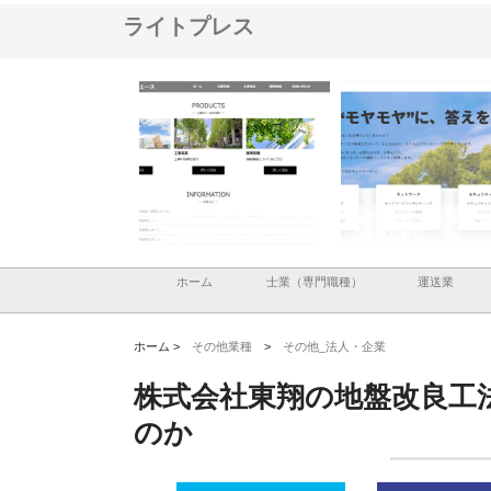
ライトプレス
メタルエースの企業サ
株式会社ＣＳＡの事業内容と強
株式会社山形道路が手が
供する充実した情報内
みを徹底解説
装工事と土木技術の全容
ホーム
士業（専門職種）
運送業
ホーム >
その他業種
>
その他_法人・企業
株式会社東翔の地盤改良工
のか