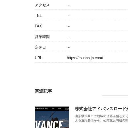
アクセス
－
TEL
－
FAX
－
営業時間
－
定休日
－
URL
https://tousho-jp.com/
関連記事
株式会社アドバンスロード
山形県鶴岡市で地域の道路基盤を支
える道路整備から、公共施設周辺の