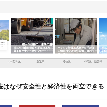
ける舗
ホクシン設備株式会社が手がけ
株式会社東京シー・エム・シー
株式
る給排水空調消火設備工事の実
のGISインフラ管理システム導
から
績と強み
入メリット
由
人材紹介業
製造業
通信業
小売業・販売業
法はなぜ安全性と経済性を両立できる