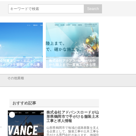
会社アクアスペースが水中
株式会社地盤調査事務所が選ば
株式会社名神精工の
陸上まで一貫施工できる理
れ続ける理由と建設コンサルの
スリリース一覧と注
強み
その他業種
おすすめ記事
株式会社アドバンスロードが山
1
形県鶴岡市で手がける舗装土木
工事と求人情報
山形県鶴岡市で地域の道路基盤を支え
る企業として、舗装工事や土木工事を
手がける専門会社があります。地域住