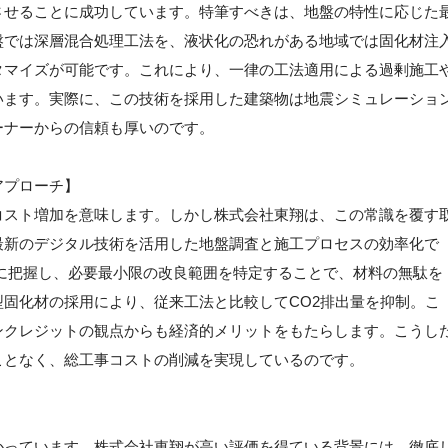
させることに成功しています。特筆すべきは、地盤の特性に応じた
盤では深層混合処理工法を、液状化の恐れがある地域では固化材注
タマイズが可能です。これにより、一律の工法適用による過剰施工
います。実際に、この技術を採用した建築物は地震シミュレーショ
ーナーからの信頼も厚いのです。
アプローチ】
コスト増加を意味します。しかし株式会社東翔は、この常識を覆す
最新のデジタル技術を活用した地盤調査と施工プロセスの効率化で
に把握し、必要最小限の改良範囲を特定することで、材料の無駄を
固化材の採用により、従来工法と比較してCO2排出量を抑制。こ
ンクレジットの観点からも経済的メリットをもたらします。こうし
ことなく、総工事コストの削減を実現しているのです。
かっています。株式会社東翔が高い評価を得ている背景には、徹底