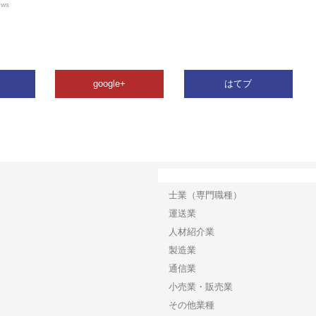
ews
google+
はてブ
カテゴリー
士業（専門職種）
運送業
人材紹介業
製造業
通信業
小売業・販売業
その他業種