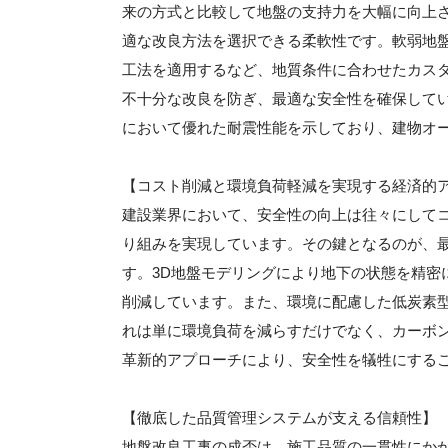
来の方式と比較して地盤の支持力を大幅に向上
適な改良方法を選択できる柔軟性です。軟弱地
工法を適用するなど、地質条件に合わせたカス
不十分な改良を防ぎ、最適な安全性を確保して
において優れた耐震性能を示しており、建物オ
【コスト削減と環境負荷軽減を実現する経済的
建設業界において、安全性の向上は往々にして
り組みを実現しています。その鍵となるのが、
す。3D地盤モデリングにより地下の状態を精密
削減しています。また、環境に配慮した低炭素型
れは単に環境負荷を減らすだけでなく、カーボ
革新的アプローチにより、安全性を犠牲にする
【徹底した品質管理システムが支える信頼性】
地盤改良工事の成否は、施工品質の一貫性にか