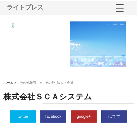
ライトプレス
る舗
ホクシン設備株式会社が手がけ
株式会社東京シー・エム・シー
株
る給排水空調消火設備工事の実
のGISインフラ管理システム導
か
績と強み
入メリット
由
ホーム >
その他業種
>
その他_法人・企業
株式会社ＳＣＡシステム
twitter
facebook
google+
はてブ