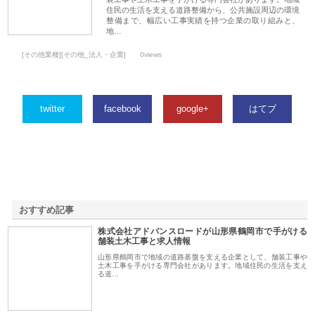
住民の生活を支える道路整備から、公共施設周辺の環境
整備まで、幅広い工事実績を持つ企業の取り組みと、
地…
[その他業種][その他_法人・企業]
0views
twitter
facebook
google+
はてブ
おすすめ記事
株式会社アドバンスロードが山形県鶴岡市で手がける
1
舗装土木工事と求人情報
山形県鶴岡市で地域の道路基盤を支える企業として、舗装工事や
土木工事を手がける専門会社があります。地域住民の生活を支え
る道…