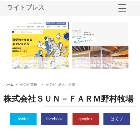
ライトプレス
ノー
株式会社耕文社が品川で実現す
株式会社ナカモトがホテルや店
株
の専
る販促物製作から配送までワン
舗の内装改修で選ばれ続ける理
れ
ストップ対応
由
強
ホーム >
その他業種
>
その他_法人・企業
株式会社ＳＵＮ－ＦＡＲＭ野村牧場
twitter
facebook
google+
はてブ