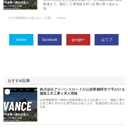
整備まで、幅広い工事実績を持つ企業の取り組みと、
地…
[その他業種][その他_法人・企業]
0views
twitter
facebook
google+
はてブ
おすすめ記事
株式会社アドバンスロードが山形県鶴岡市で手がける
1
舗装土木工事と求人情報
山形県鶴岡市で地域の道路基盤を支える企業として、舗装工事や
土木工事を手がける専門会社があります。地域住民の生活を支え
る道…