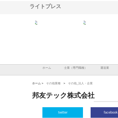
ライトプレス
アセットイノベーショ
庭楽株式会社が知多半島と三河
株式会社ナツハラが建設
ルーム投資で始める資
と名古屋で叶える理想の外構空
で滋賀の暮らしを支える
老後準備
間
ホーム
士業（専門職種）
運送業
ホーム >
その他業種
>
その他_法人・企業
邦友テック株式会社
twitter
facebook