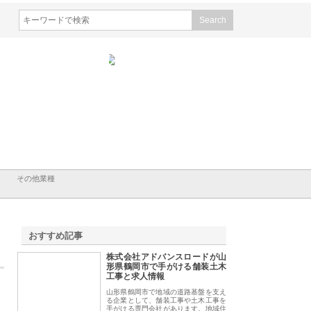
会社山形道路が手がける舗
ホクシン設備株式会社が手がけ
株式会社東京シー・
事と土木技術の全容
る給排水空調消火設備工事の実
のGISインフラ管理
績と強み
入メリット
その他業種
おすすめ記事
株式会社アドバンスロードが山
1
形県鶴岡市で手がける舗装土木
工事と求人情報
山形県鶴岡市で地域の道路基盤を支え
る企業として、舗装工事や土木工事を
手がける専門会社があります。地域住