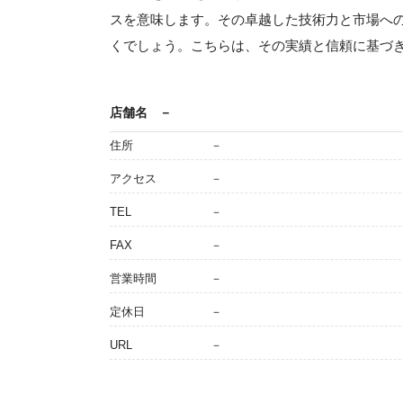
スを意味します。その卓越した技術力と市場へ
くでしょう。こちらは、その実績と信頼に基づ
店舗名
－
住所
－
アクセス
－
TEL
－
FAX
－
営業時間
－
定休日
－
URL
－