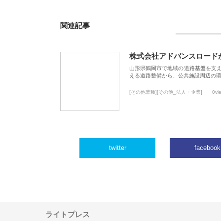
関連記事
株式会社アドバンスロード
山形県鶴岡市で地域の道路基盤を支
える道路整備から、公共施設周辺の
[その他業種][その他_法人・企業]
0vi
twitter
facebook
ライトプレス