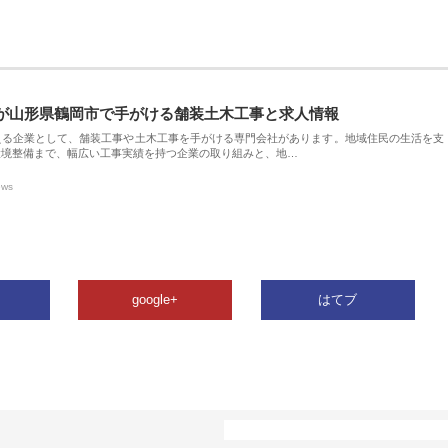
が山形県鶴岡市で手がける舗装土木工事と求人情報
える企業として、舗装工事や土木工事を手がける専門会社があります。地域住民の生活を支
環境整備まで、幅広い工事実績を持つ企業の取り組みと、地…
ews
google+
はてブ
カテゴリー