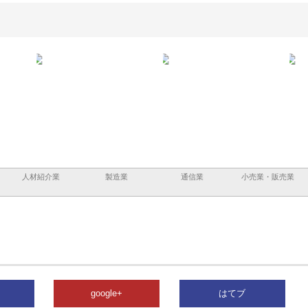
と鋲螺
株式会社メタルエースの企業サ
株式会社ＣＳＡの事業内容と強
株式
理由
イトが提供する充実した情報内
みを徹底解説
装工
容とは
人材紹介業
製造業
通信業
小売業・販売業
google+
はてブ