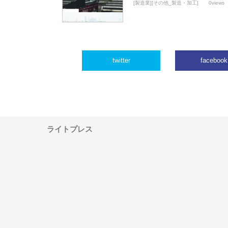
[製造業][その他_製造・加工]
0views
twitter
facebook
ライトプレス