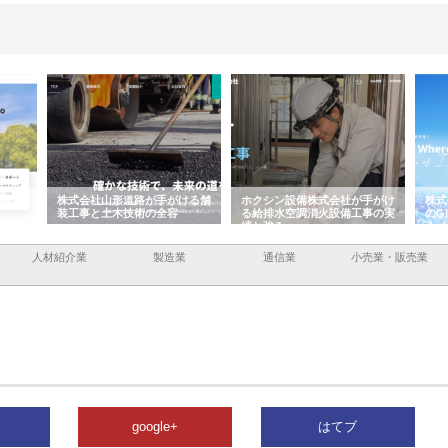
ける舗
ホクシン設備株式会社が手がけ
株式会社東京シー・エム・シー
株式
る給排水空調消火設備工事の実
のGISインフラ管理システム導
から
績と強み
入メリット
由
人材紹介業
製造業
通信業
小売業・販売業
google+
はてブ