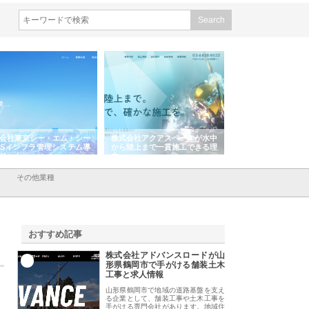
会社アクアスペースが水中
株式会社地盤調査事務所が選ば
株式会社名神精工の
陸上まで一貫施工できる理
れ続ける理由と建設コンサルの
スリリース一覧と注
強み
その他業種
おすすめ記事
株式会社アドバンスロードが山
1
形県鶴岡市で手がける舗装土木
工事と求人情報
山形県鶴岡市で地域の道路基盤を支え
る企業として、舗装工事や土木工事を
手がける専門会社があります。地域住