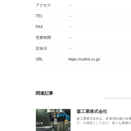
アクセス
－
TEL
－
FAX
－
営業時間
－
定休日
－
URL
https://sofird.co.jp/
関連記事
森工業株式会社
森工業株式会社は、産業用設備の金
工」を得意としており、様々な業種