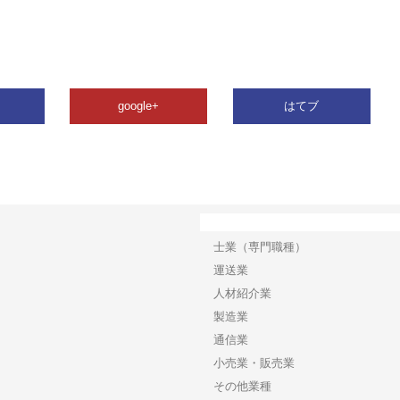
google+
はてブ
カテゴリー
士業（専門職種）
運送業
人材紹介業
製造業
通信業
小売業・販売業
その他業種