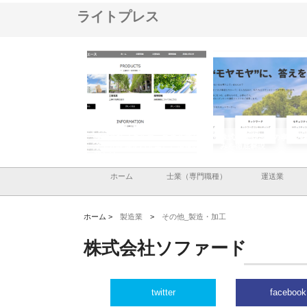
ライトプレス
メタルエースの企業サ
株式会社ＣＳＡの事業内容と強
株式会社山形道路が手が
供する充実した情報内
みを徹底解説
装工事と土木技術の全容
ホーム
士業（専門職種）
運送業
ホーム >
製造業
>
その他_製造・加工
株式会社ソファード
twitter
facebook