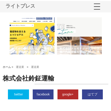
ライトプレス
ノー
株式会社耕文社が品川で実現す
株式会社ナカモトがホテルや店
株
の専
る販促物製作から配送までワン
舗の内装改修で選ばれ続ける理
れ
ストップ対応
由
強
ホーム >
運送業
>
運送業
株式会社鈴鉦運輸
twitter
facebook
google+
はてブ