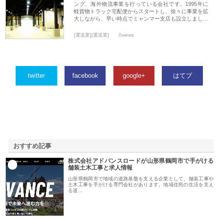
ング、海外物流事業を行っている会社です。1995年に
軽貨物トラック宅配便からスタートし、徐々に事業を拡
大しながら、早い時点でミャンマー支店も設立しまし…
[運送業][運送業]
0views
twitter
facebook
google+
はてブ
おすすめ記事
株式会社アドバンスロードが山形県鶴岡市で手がける
1
舗装土木工事と求人情報
山形県鶴岡市で地域の道路基盤を支える企業として、舗装工事や
土木工事を手がける専門会社があります。地域住民の生活を支え
る道…