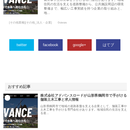
住民の生活を支える道路整備から、公共施設周辺の環境
整備まで、幅広い工事実績を持つ企業の取り組みと、
地…
[その他業種][その他_法人・企業]
0views
twitter
facebook
google+
はてブ
おすすめ記事
株式会社アドバンスロードが山形県鶴岡市で手がける
1
舗装土木工事と求人情報
山形県鶴岡市で地域の道路基盤を支える企業として、舗装工事や
土木工事を手がける専門会社があります。地域住民の生活を支え
る道…