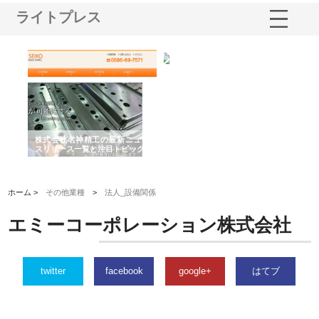
ライトプレス
選ば
株式会社名神精工の最新ニュー
有限会社エム・ビルドが南多摩
有
ルの
スリリース一覧と注目トピック
で選ばれる道路舗装と土木工事
ネ
の実力
ホーム >
その他業種
>
法人_設備関係
エミーコーポレーション株式会社
twitter
facebook
google+
はてブ