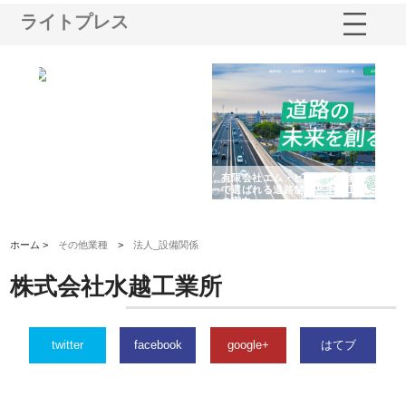
ライトプレス
選ば
株式会社名神精工の最新ニュー
有限会社エム・ビルドが南多摩
有
ルの
スリリース一覧と注目トピック
で選ばれる道路舗装と土木工事
ネ
の実力
ホーム >
その他業種
>
法人_設備関係
株式会社水越工業所
twitter
facebook
google+
はてブ