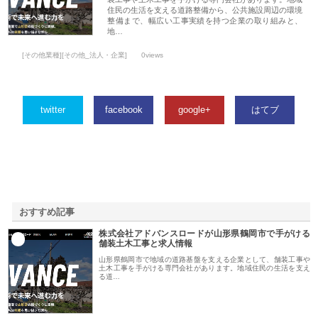
住民の生活を支える道路整備から、公共施設周辺の環境
整備まで、幅広い工事実績を持つ企業の取り組みと、
地…
[その他業種][その他_法人・企業]
0views
twitter
facebook
google+
はてブ
おすすめ記事
株式会社アドバンスロードが山形県鶴岡市で手がける
1
舗装土木工事と求人情報
山形県鶴岡市で地域の道路基盤を支える企業として、舗装工事や
土木工事を手がける専門会社があります。地域住民の生活を支え
る道…