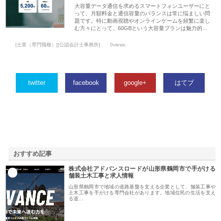
大容量データ通信を求めるスマートフォンユーザーにと
って、月額料金と通信容量のバランスは常に悩ましい問
題です。特に動画視聴やオンラインゲームを頻繁に楽し
む方々にとって、60GBという大容量プランは魅力的…
[士業（専門職種）][公認会計士事務所]
0views
twitter
facebook
google+
はてブ
おすすめ記事
株式会社アドバンスロードが山形県鶴岡市で手がける
1
舗装土木工事と求人情報
山形県鶴岡市で地域の道路基盤を支える企業として、舗装工事や
土木工事を手がける専門会社があります。地域住民の生活を支え
る道…