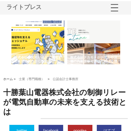
ライトプレス
ノー
株式会社耕文社が品川で実現す
株式会社ナカモトがホテルや店
株
の専
る販促物製作から配送までワン
舗の内装改修で選ばれ続ける理
れ
ストップ対応
由
強
ホーム >
士業（専門職種）
>
公認会計士事務所
十勝葉山電器株式会社の制御リレー
が電気自動車の未来を支える技術と
は
twitter
facebook
google+
はてブ