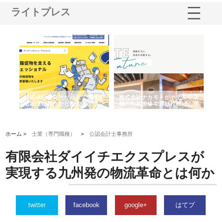
ライトプレス
ノー
株式会社耕文社が品川で実現す
株式会社ナカモトがホテルや店
株
の専
る販促物製作から配送までワン
舗の内装改修で選ばれ続ける理
れ
ストップ対応
由
強
ホーム >
士業（専門職種）
>
公認会計士事務所
有限会社ダイイチエクスプレスが
実現する九州発の物流革命とは何か
twitter
facebook
google+
はてブ