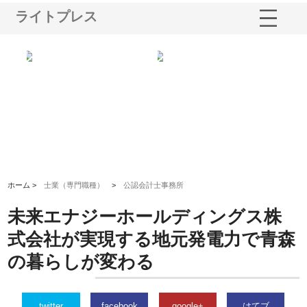
ライトプレス
シー
株式会社アクアスペースが水中
株式会社地盤調査事務所が選ば
株
ム導
から陸上まで一貫施工できる理
れ続ける理由と建設コンサルの
ス
由
強み
ホーム >
士業（専門職種）
>
公認会計士事務所
未来エナジーホールディングス株
式会社が実現する地元発電力で青森
の暮らしが変わる
twitter
facebook
google+
はてブ