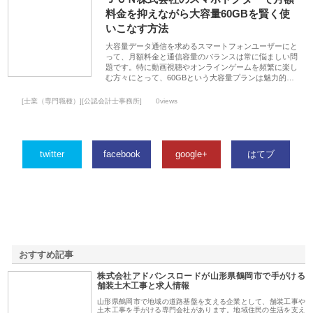
料金を抑えながら大容量60GBを賢く使
いこなす方法
大容量データ通信を求めるスマートフォンユーザーにと
って、月額料金と通信容量のバランスは常に悩ましい問
題です。特に動画視聴やオンラインゲームを頻繁に楽し
む方々にとって、60GBという大容量プランは魅力的…
[士業（専門職種）][公認会計士事務所]
0views
twitter
facebook
google+
はてブ
おすすめ記事
株式会社アドバンスロードが山形県鶴岡市で手がける
1
舗装土木工事と求人情報
山形県鶴岡市で地域の道路基盤を支える企業として、舗装工事や
土木工事を手がける専門会社があります。地域住民の生活を支え