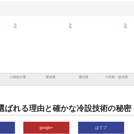
と鋲螺
株式会社メタルエースの企業サ
株式会社ＣＳＡの事業内容と強
株式
理由
イトが提供する充実した情報内
みを徹底解説
装工
容とは
人材紹介業
製造業
通信業
小売業・販売業
選ばれる理由と確かな冷設技術の秘密
google+
はてブ