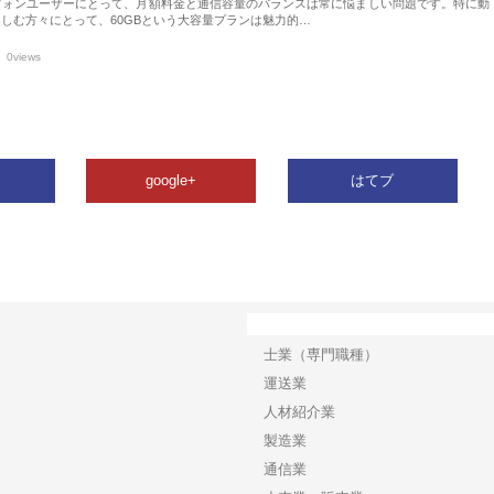
フォンユーザーにとって、月額料金と通信容量のバランスは常に悩ましい問題です。特に動
しむ方々にとって、60GBという大容量プランは魅力的…
0views
google+
はてブ
カテゴリー
士業（専門職種）
運送業
人材紹介業
製造業
通信業