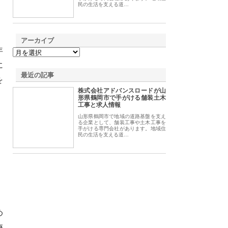
民の生活を支える道…
アーカイブ
年
に
最近の記事
を
株式会社アドバンスロードが山
形県鶴岡市で手がける舗装土木
工事と求人情報
山形県鶴岡市で地域の道路基盤を支え
る企業として、舗装工事や土木工事を
手がける専門会社があります。地域住
民の生活を支える道…
め
療