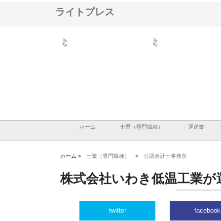
ライトプレス
アセットイノベーショ
庭楽株式会社が知多半島と三河
株式会社ナツハラが建設
ルーム投資で始める資
と名古屋で叶える理想の外構空
で滋賀の暮らしを支える
老後準備
間
ホーム
士業（専門職種）
運送業
ホーム >
士業（専門職種）
>
公認会計士事務所
株式会社いわき低温工業が
twitter
facebook