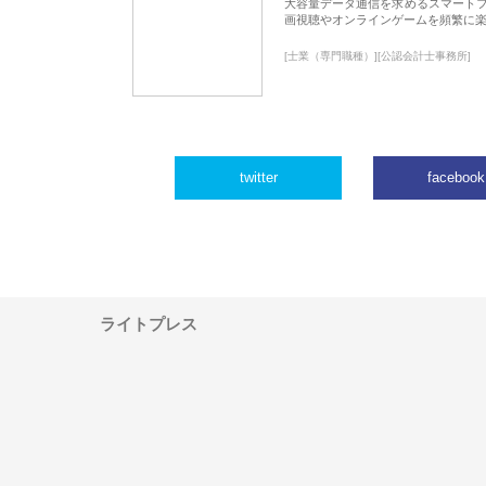
大容量データ通信を求めるスマート
画視聴やオンラインゲームを頻繁に楽
[士業（専門職種）][公認会計士事務所]
twitter
facebook
ライトプレス