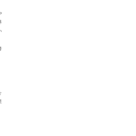
や
界
い
考
を
産