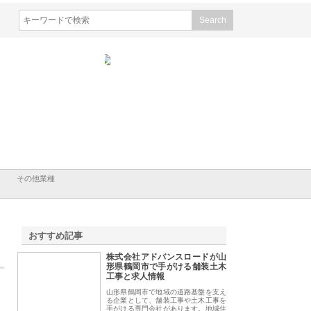
会社山形道路が手がける舗
ホクシン設備株式会社が手がけ
株式会社東京シー・
事と土木技術の全容
る給排水空調消火設備工事の実
のGISインフラ管理
績と強み
入メリット
その他業種
おすすめ記事
株式会社アドバンスロードが山
1
形県鶴岡市で手がける舗装土木
工事と求人情報
山形県鶴岡市で地域の道路基盤を支え
る企業として、舗装工事や土木工事を
手がける専門会社があります。地域住