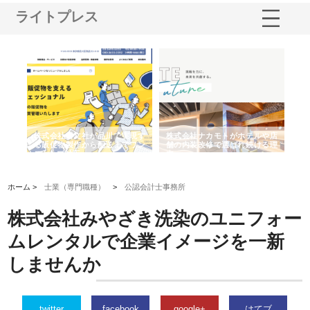
ライトプレス
ノー
株式会社耕文社が品川で実現す
株式会社ナカモトがホテルや店
株
の専
る販促物製作から配送までワン
舗の内装改修で選ばれ続ける理
れ
ストップ対応
由
強
ホーム >
士業（専門職種）
>
公認会計士事務所
株式会社みやざき洗染のユニフォー
ムレンタルで企業イメージを一新
しませんか
twitter
facebook
google+
はてブ