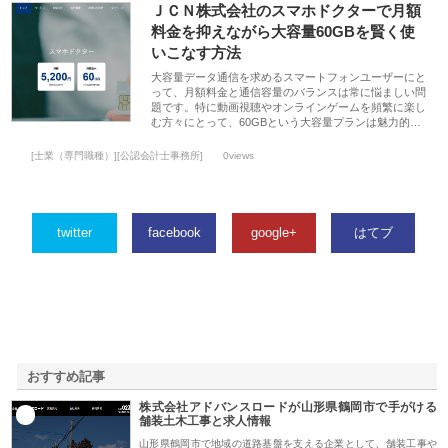
ＪＣＮ株式会社のスマホドクターで月額
料金を抑えながら大容量60GBを賢く使
いこなす方法
大容量データ通信を求めるスマートフォンユーザーにと
って、月額料金と通信容量のバランスは常に悩ましい問
題です。特に動画視聴やオンラインゲームを頻繁に楽し
む方々にとって、60GBという大容量プランは魅力的…
[士業（専門職種）][公認会計士事務所]
0views
twitter
facebook
google+
はてブ
おすすめ記事
株式会社アドバンスロードが山形県鶴岡市で手がける
1
舗装土木工事と求人情報
山形県鶴岡市で地域の道路基盤を支える企業として、舗装工事や