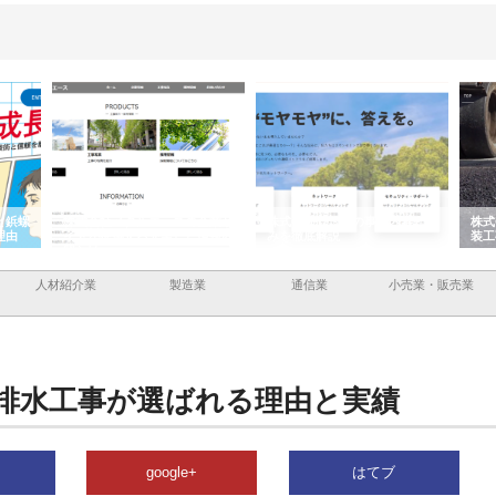
と鋲螺
株式会社メタルエースの企業サ
株式会社ＣＳＡの事業内容と強
株式
理由
イトが提供する充実した情報内
みを徹底解説
装工
容とは
人材紹介業
製造業
通信業
小売業・販売業
排水工事が選ばれる理由と実績
google+
はてブ