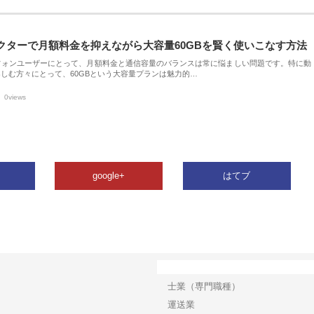
クターで月額料金を抑えながら大容量60GBを賢く使いこなす方法
フォンユーザーにとって、月額料金と通信容量のバランスは常に悩ましい問題です。特に動
しむ方々にとって、60GBという大容量プランは魅力的…
0views
google+
はてブ
カテゴリー
士業（専門職種）
運送業