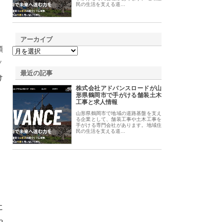
民の生活を支える道…
アーカイブ
頼
ノ
最近の記事
け
株式会社アドバンスロードが山
形県鶴岡市で手がける舗装土木
工事と求人情報
山形県鶴岡市で地域の道路基盤を支え
る企業として、舗装工事や土木工事を
手がける専門会社があります。地域住
民の生活を支える道…
に
や