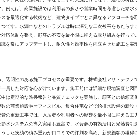
す。例えば、商業施設では利用者の多さや営業時間を考慮した給水
ンスを最適化する技術など、建物タイプごとに異なるアプローチを
一つです。水漏れなどのトラブルは時に深刻な二次被害をもたらす
な対応体制を整え、顧客の不安を最小限に抑える取り組みを行って
知識を常にアップデートし、耐久性と効率性を両立させた施工を実
】
め、透明性のある施工プロセスが重要です。株式会社アサ・テクノ
で一貫した対応を心がけています。施工前には詳細な現地調査と図
工中は定期的な進捗報告と品質チェックを実施し、顧客との信頼関
複数の商業施設やオフィスビル、集合住宅などで給排水設備の新設
配管の更新工事では、入居者や利用者への影響を最小限に抑える工
た節水システムの導入実績も豊富で、水資源の有効活用と光熱費削
こうした実績の積み重ねが口コミでの評判を高め、新規顧客の獲得