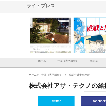
ライトプレス
アセットイノベーショ
庭楽株式会社が知多半島と三河
株式会社ナツハラが建設
ルーム投資で始める資
と名古屋で叶える理想の外構空
で滋賀の暮らしを支える
老後準備
間
ホーム
士業（専門職種）
運送業
ホーム >
士業（専門職種）
>
公認会計士事務所
株式会社アサ・テクノの給
twitter
facebook