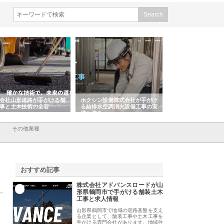
会社山形道路が手がける舗
ホクシン設備株式会社が手がけ
株式会社東京シー・
事と土木技術の全容
る給排水空調消火設備工事の実
のGISインフラ管理
績と強み
入メリット
その他業種
おすすめ記事
株式会社アドバンスロードが山
1
形県鶴岡市で手がける舗装土木
工事と求人情報
山形県鶴岡市で地域の道路基盤を支え
る企業として、舗装工事や土木工事を
手がける専門会社があります。地域住