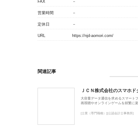
FAX
－
営業時間
－
定休日
－
URL
https://njd-aomori.com/
関連記事
ＪＣＮ株式会社のスマホド
大容量データ通信を求めるスマート
画視聴やオンラインゲームを頻繁に楽
[士業（専門職種）][公認会計士事務所]