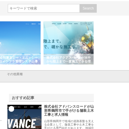
会社アクアスペースが水中
株式会社地盤調査事務所が選ば
株式会社名神精工の
陸上まで一貫施工できる理
れ続ける理由と建設コンサルの
スリリース一覧と注
強み
その他業種
おすすめ記事
株式会社アドバンスロードが山
1
形県鶴岡市で手がける舗装土木
工事と求人情報
山形県鶴岡市で地域の道路基盤を支え
る企業として、舗装工事や土木工事を
手がける専門会社があります。地域住