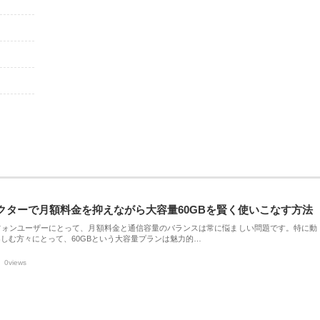
クターで月額料金を抑えながら大容量60GBを賢く使いこなす方法
フォンユーザーにとって、月額料金と通信容量のバランスは常に悩ましい問題です。特に動
しむ方々にとって、60GBという大容量プランは魅力的…
0views