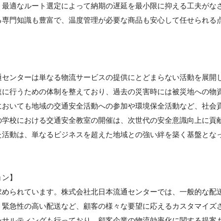
、最適なルート選定によって納期の遅延を最小限に抑える工夫がな
る専門知識も豊富で、温度管理が必要な商品も安心して任せられる
】
通センターは単なる物流サービスの提供にとどまらない活動を展開
速に行うための体制を整えており、過去の災害時には被災地への物
においても地域の交通安全活動への参加や環境保全活動など、社会
の学校における交通安全教室の開催は、次世代の安全意識向上に貢
た活動は、単なるビジネスを超えた地域との強い絆を築く基盤とな
ョン】
求められています。株式会社北日本流通センターでは、一般的な配
、緊急性の高い配送など、顧客の様々な要望に応えるカスタマイズ
ンサルティングも行っており、顧客企業の物流効率化に関する提案