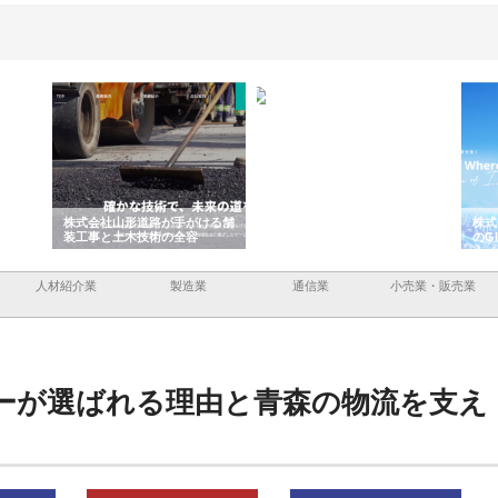
ける舗
ホクシン設備株式会社が手がけ
株式会社東京シー・エム・シー
株式
る給排水空調消火設備工事の実
のGISインフラ管理システム導
から
績と強み
入メリット
由
人材紹介業
製造業
通信業
小売業・販売業
ーが選ばれる理由と青森の物流を支え