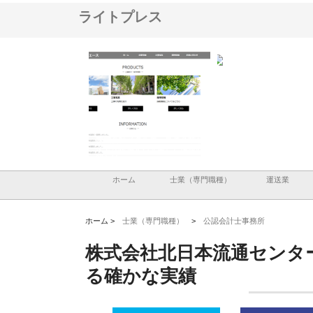
ライトプレス
メタルエースの企業サ
株式会社ＣＳＡの事業内容と強
株式会社山形道路が手が
供する充実した情報内
みを徹底解説
装工事と土木技術の全容
ホーム
士業（専門職種）
運送業
ホーム >
士業（専門職種）
>
公認会計士事務所
株式会社北日本流通センタ
る確かな実績