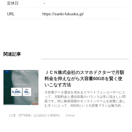
定休日
－
URL
https://sanki-fukuoka.jp/
関連記事
ＪＣＮ株式会社のスマホドクターで月額
料金を抑えながら大容量60GBを賢く使
いこなす方法
大容量データ通信を求めるスマートフォンユーザーにと
って、月額料金と通信容量のバランスは常に悩ましい問
題です。特に動画視聴やオンラインゲームを頻繁に楽し
む方々にとって、60GBという大容量プランは魅力的…
[士業（専門職種）][公認会計士事務所]
0views