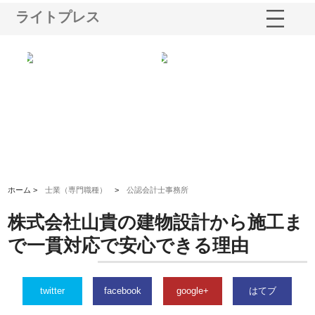
ライトプレス
シー
株式会社アクアスペースが水中
株式会社地盤調査事務所が選ば
株
ム導
から陸上まで一貫施工できる理
れ続ける理由と建設コンサルの
ス
由
強み
ホーム >
士業（専門職種）
>
公認会計士事務所
株式会社山貴の建物設計から施工ま
で一貫対応で安心できる理由
twitter
facebook
google+
はてブ