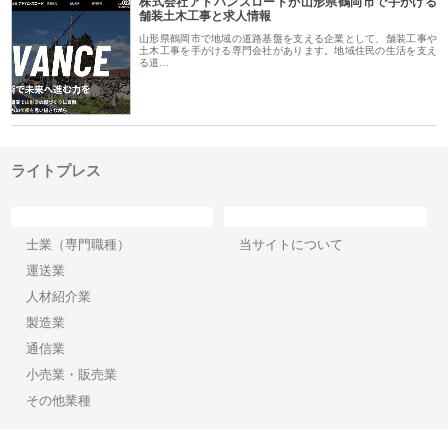
株式会社アドバンスロードが山形県鶴岡市で手がける
舗装土木工事と求人情報
山形県鶴岡市で地域の道路基盤を支える企業として、舗装工事や
土木工事を手がける専門会社があります。地域住民の生活を支え
る道…
ライトプレス
カテゴリー
サイト情報
士業（専門職種）
当サイトについて
運送業
人材紹介業
製造業
通信業
小売業・販売業
その他業種
Copyright©2026【ライトプレス】 All Rights reserved.