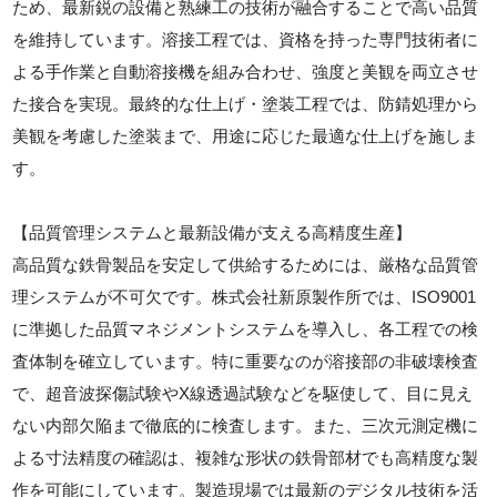
ため、最新鋭の設備と熟練工の技術が融合することで高い品質
を維持しています。溶接工程では、資格を持った専門技術者に
よる手作業と自動溶接機を組み合わせ、強度と美観を両立させ
た接合を実現。最終的な仕上げ・塗装工程では、防錆処理から
美観を考慮した塗装まで、用途に応じた最適な仕上げを施しま
す。
【品質管理システムと最新設備が支える高精度生産】
高品質な鉄骨製品を安定して供給するためには、厳格な品質管
理システムが不可欠です。株式会社新原製作所では、ISO9001
に準拠した品質マネジメントシステムを導入し、各工程での検
査体制を確立しています。特に重要なのが溶接部の非破壊検査
で、超音波探傷試験やX線透過試験などを駆使して、目に見え
ない内部欠陥まで徹底的に検査します。また、三次元測定機に
よる寸法精度の確認は、複雑な形状の鉄骨部材でも高精度な製
作を可能にしています。製造現場では最新のデジタル技術を活