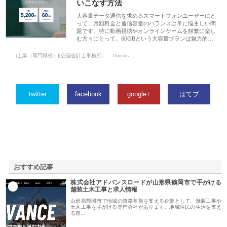
いこなす方法
大容量データ通信を求めるスマートフォンユーザーにと
って、月額料金と通信容量のバランスは常に悩ましい問
題です。特に動画視聴やオンラインゲームを頻繁に楽し
む方々にとって、60GBという大容量プランは魅力的…
[士業（専門職種）][公認会計士事務所]
0views
twitter
facebook
google+
はてブ
おすすめ記事
株式会社アドバンスロードが山形県鶴岡市で手がける
1
舗装土木工事と求人情報
山形県鶴岡市で地域の道路基盤を支える企業として、舗装工事や
土木工事を手がける専門会社があります。地域住民の生活を支え
る道…