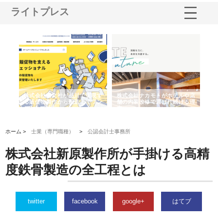
ライトプレス
ノー
株式会社耕文社が品川で実現す
株式会社ナカモトがホテルや店
株
の専
る販促物製作から配送までワン
舗の内装改修で選ばれ続ける理
れ
ストップ対応
由
強
ホーム >
士業（専門職種）
>
公認会計士事務所
株式会社新原製作所が手掛ける高精
度鉄骨製造の全工程とは
twitter
facebook
google+
はてブ