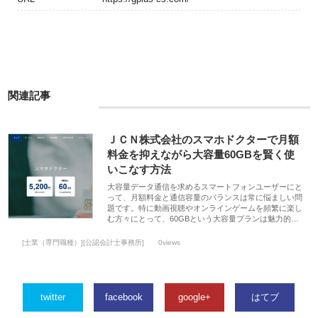
関連記事
ＪＣＮ株式会社のスマホドクターで月額
料金を抑えながら大容量60GBを賢く使
いこなす方法
大容量データ通信を求めるスマートフォンユーザーにと
って、月額料金と通信容量のバランスは常に悩ましい問
題です。特に動画視聴やオンラインゲームを頻繁に楽し
む方々にとって、60GBという大容量プランは魅力的…
[士業（専門職種）][公認会計士事務所]
0views
twitter
facebook
google+
はてブ