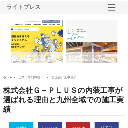
ライトプレス
ノー
株式会社耕文社が品川で実現す
株式会社ナカモトがホテルや店
株
の専
る販促物製作から配送までワン
舗の内装改修で選ばれ続ける理
れ
ストップ対応
由
強
ホーム >
士業（専門職種）
>
公認会計士事務所
株式会社Ｇ－ＰＬＵＳの内装工事が
選ばれる理由と九州全域での施工実
績
twitter
facebook
google+
はてブ