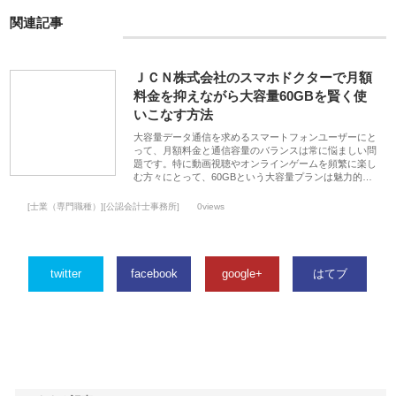
関連記事
ＪＣＮ株式会社のスマホドクターで月額
料金を抑えながら大容量60GBを賢く使
いこなす方法
大容量データ通信を求めるスマートフォンユーザーにと
って、月額料金と通信容量のバランスは常に悩ましい問
題です。特に動画視聴やオンラインゲームを頻繁に楽し
む方々にとって、60GBという大容量プランは魅力的…
[士業（専門職種）][公認会計士事務所]
0views
twitter
facebook
google+
はてブ