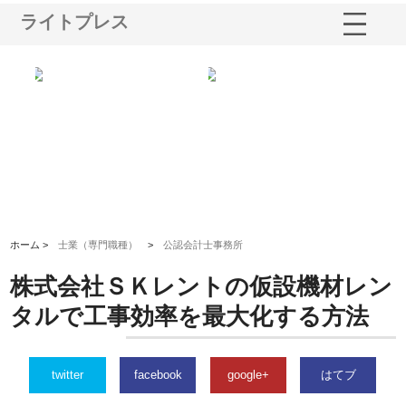
ライトプレス
選ば
株式会社名神精工の最新ニュー
有限会社エム・ビルドが南多摩
有
ルの
スリリース一覧と注目トピック
で選ばれる道路舗装と土木工事
ネ
の実力
ホーム >
士業（専門職種）
>
公認会計士事務所
株式会社ＳＫレントの仮設機材レン
タルで工事効率を最大化する方法
twitter
facebook
google+
はてブ