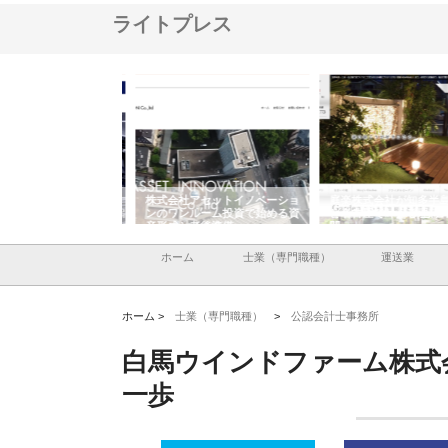
ライトプレス
ＯＮＯｃｏｍｐａｎｙ
株式会社アセットイノベーショ
庭楽株式会社が知多半島
ら広域配送を実現でき
ンのワンルーム投資で始める資
と名古屋で叶える理想の
産形成と老後準備
間
ホーム
士業（専門職種）
運送業
ホーム >
士業（専門職種）
>
公認会計士事務所
白馬ウインドファーム株式
一歩