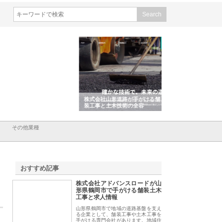
会社ＣＳＡの事業内容と強
株式会社山形道路が手がける舗
ホクシン設備株式会
徹底解説
装工事と土木技術の全容
る給排水空調消火設
績と強み
その他業種
おすすめ記事
株式会社アドバンスロードが山
1
形県鶴岡市で手がける舗装土木
工事と求人情報
山形県鶴岡市で地域の道路基盤を支え
る企業として、舗装工事や土木工事を
手がける専門会社があります。地域住