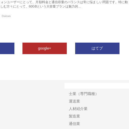
フォンユーザーにとって、月額料金と通信容量のバランスは常に悩ましい問題です。特に動
しむ方々にとって、60GBという大容量プランは魅力的…
0views
google+
はてブ
カテゴリー
士業（専門職種）
運送業
人材紹介業
製造業
通信業