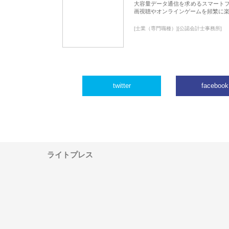
大容量データ通信を求めるスマート
画視聴やオンラインゲームを頻繁に楽
[士業（専門職種）][公認会計士事務所]
twitter
facebook
ライトプレス