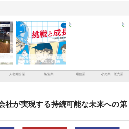
と三河
株式会社ナツハラが建設と鋲螺
株式会社メタルエースの企業サ
株式
外構空
で滋賀の暮らしを支える理由
イトが提供する充実した情報内
みを
容とは
人材紹介業
製造業
通信業
小売業・販売業
会社が実現する持続可能な未来への第