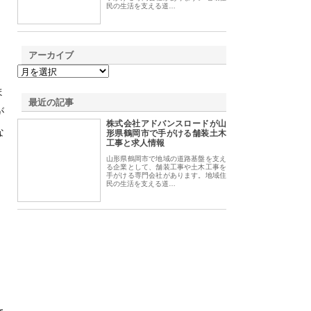
民の生活を支える道…
アーカイブ
ま
最近の記事
が
株式会社アドバンスロードが山
な
形県鶴岡市で手がける舗装土木
工事と求人情報
山形県鶴岡市で地域の道路基盤を支え
る企業として、舗装工事や土木工事を
手がける専門会社があります。地域住
民の生活を支える道…