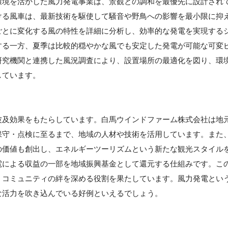
環境を活かした風力発電事業は、景観との調和を最優先に設計され
ける風車は、最新技術を駆使して騒音や野鳥への影響を最小限に抑
ごとに変化する風の特性を詳細に分析し、効率的な発電を実現する
する一方、夏季は比較的穏やかな風でも安定した発電が可能な可変
研究機関と連携した風況調査により、設置場所の最適化を図り、環
しています。
波及効果をもたらしています。白馬ウインドファーム株式会社は地
保守・点検に至るまで、地域の人材や技術を活用しています。また
の価値も創出し、エネルギーツーリズムという新たな観光スタイル
電による収益の一部を地域振興基金として還元する仕組みです。こ
、コミュニティの絆を深める役割を果たしています。風力発電とい
な活力を吹き込んでいる好例といえるでしょう。